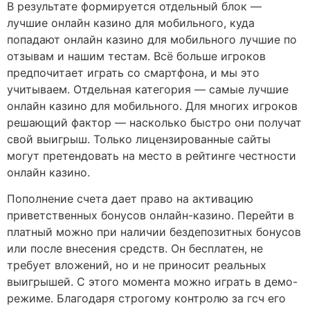
В результате формируется отдельный блок —
лучшие онлайн казино для мобильного, куда
попадают онлайн казино для мобильного лучшие по
отзывам и нашим тестам. Всё больше игроков
предпочитает играть со смартфона, и мы это
учитываем. Отдельная категория — самые лучшие
онлайн казино для мобильного. Для многих игроков
решающий фактор — насколько быстро они получат
свой выигрыш. Только лицензированные сайты
могут претендовать на место в рейтинге честности
онлайн казино.
Пополнение счета дает право на активацию
приветственных бонусов онлайн-казино. Перейти в
платный можно при наличии бездепозитных бонусов
или после внесения средств. Он бесплатен, не
требует вложений, но и не приносит реальных
выигрышей. С этого момента можно играть в демо-
режиме. Благодаря строгому контролю за гсч его