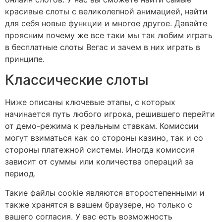
красивые слоты с великолепной анимацией, найти
для себя новые функции и многое другое. Давайте
проясним почему же все таки мы так любим играть
в бесплатные слоты Вегас и зачем в них играть в
принципе.
Классические слоты
Ниже описаны ключевые этапы, с которых
начинается путь любого игрока, решившего перейти
от демо-режима к реальным ставкам. Комиссии
могут взиматься как со стороны казино, так и со
стороны платежной системы. Иногда комиссия
зависит от суммы или количества операций за
период.
Такие файлы cookie являются второстепенными и
также хранятся в вашем браузере, но только с
вашего согласия. У вас есть возможность