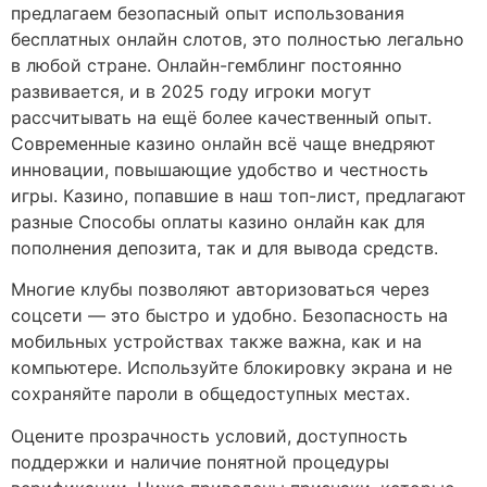
предлагаем безопасный опыт использования
бесплатных онлайн слотов, это полностью легально
в любой стране. Онлайн-гемблинг постоянно
развивается, и в 2025 году игроки могут
рассчитывать на ещё более качественный опыт.
Современные казино онлайн всё чаще внедряют
инновации, повышающие удобство и честность
игры. Казино, попавшие в наш топ-лист, предлагают
разные Способы оплаты казино онлайн как для
пополнения депозита, так и для вывода средств.
Многие клубы позволяют авторизоваться через
соцсети — это быстро и удобно. Безопасность на
мобильных устройствах также важна, как и на
компьютере. Используйте блокировку экрана и не
сохраняйте пароли в общедоступных местах.
Оцените прозрачность условий, доступность
поддержки и наличие понятной процедуры