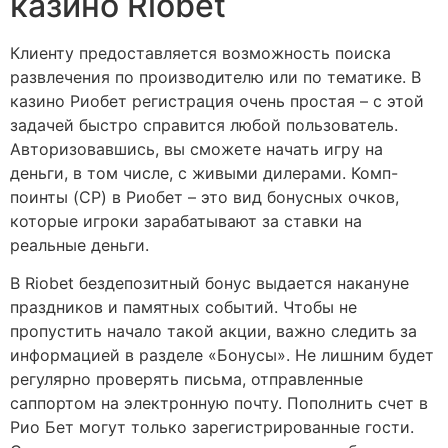
казино Riobet
Клиенту предоставляется возможность поиска
развлечения по производителю или по тематике. В
казино Риобет регистрация очень простая – с этой
задачей быстро справится любой пользователь.
Авторизовавшись, вы сможете начать игру на
деньги, в том числе, с живыми дилерами. Комп-
поинты (CP) в Риобет – это вид бонусных очков,
которые игроки зарабатывают за ставки на
реальные деньги.
В Riobet бездепозитный бонус выдается накануне
праздников и памятных событий. Чтобы не
пропустить начало такой акции, важно следить за
информацией в разделе «Бонусы». Не лишним будет
регулярно проверять письма, отправленные
саппортом на электронную почту. Пополнить счет в
Рио Бет могут только зарегистрированные гости.