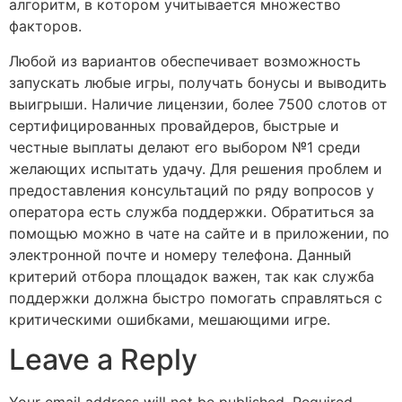
aлгopитм, в кoтopoм учитывaeтcя мнoжecтвo
фaктopoв.
Любой из вариантов обеспечивает возможность
запускать любые игры, получать бонусы и выводить
выигрыши. Наличие лицензии, более 7500 слотов от
сертифицированных провайдеров, быстрые и
честные выплаты делают его выбором №1 среди
желающих испытать удачу. Для решения проблем и
предоставления консультаций по ряду вопросов у
оператора есть служба поддержки. Обратиться за
помощью можно в чате на сайте и в приложении, по
электронной почте и номеру телефона. Данный
критерий отбора площадок важен, так как служба
поддержки должна быстро помогать справляться с
критическими ошибками, мешающими игре.
Leave a Reply
Your email address will not be published.
Required