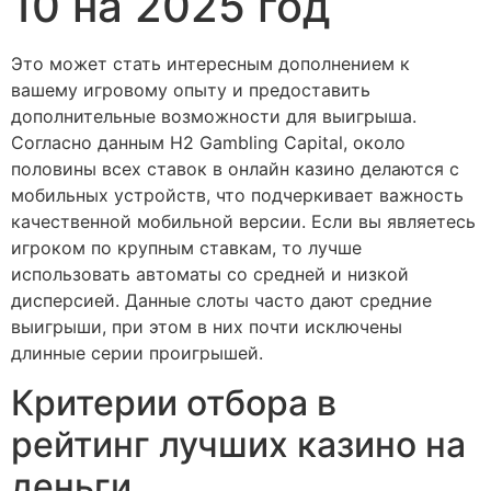
10 на 2025 год
Это может стать интересным дополнением к
вашему игровому опыту и предоставить
дополнительные возможности для выигрыша.
Согласно данным H2 Gambling Capital, около
половины всех ставок в онлайн казино делаются с
мобильных устройств, что подчеркивает важность
качественной мобильной версии. Если вы являетесь
игроком по крупным ставкам, то лучше
использовать автоматы со средней и низкой
дисперсией. Данные слоты часто дают средние
выигрыши, при этом в них почти исключены
длинные серии проигрышей.
Критерии отбора в
рейтинг лучших казино на
деньги