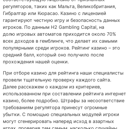
регуляторов, таких как Мальта, Великобритания,
Гибралтар или Кюрасао. Казино с лицензией
гарантируют честную игру и безопасность данных
игроков. По данным H2 Gambling Capital, на
долю игровых автоматов приходится около 70%
всех доходов в гемблинге, что делает их самыми
популярными среди игроков. Рейтинг казино – это
средний балл, который оно получило после
прохождения нашей оценки.
При отборе казино для рейтинга наши специалисты
провели тщательную проверку каждого сайта.
Далее расскажем о каждом из критериев,
использованном при составлении рейтинга интернет
казино, более подробно. Штрафы за несоответствие
требованиям регулятора принесут огромные
убытки. С помощью специальных модулей игроки
могут сгенерировать наперед исход в азартных
играх, проверив тем самым, насколько случайны