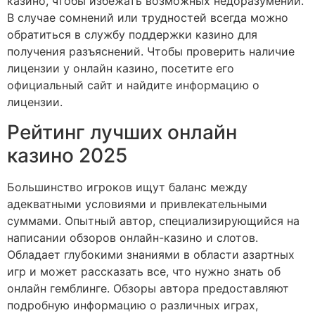
казино, чтобы избежать возможных недоразумений.
В случае сомнений или трудностей всегда можно
обратиться в службу поддержки казино для
получения разъяснений. Чтобы проверить наличие
лицензии у онлайн казино, посетите его
официальный сайт и найдите информацию о
лицензии.
Рейтинг лучших онлайн
казино 2025
Большинство игроков ищут баланс между
адекватными условиями и привлекательными
суммами. Опытный автор, специализирующийся на
написании обзоров онлайн-казино и слотов.
Обладает глубокими знаниями в области азартных
игр и может рассказать все, что нужно знать об
онлайн гемблинге. Обзоры автора предоставляют
подробную информацию о различных играх,