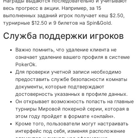
Награды выдаются последовательно и учитывают
весь прогресс в акции. Например, за 15
выполненных заданий игрок получает кеш $2.50,
турнирные $12.50 и 9 билетов на Spin&Gold.
Служба поддержки игроков
Важно помнить, что удаление клиента не
означает удаление вашего профиля в системе
PokerOk.
Для проверки учетной записи необходимо
предоставить службе безопасности комнаты
документы, которые подтверждают
достоверность указанных в профиле данных.
Он открывает возможность попасть на главные
турниры Мировой покерной серии, которая в
этом году пройдет в формате «онлайн».
Кроме того, пользователи могут настраивать
интерфейс под себя, изменяя расположение