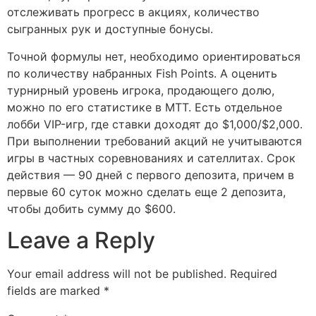
отслеживать прогресс в акциях, количество
сыгранных рук и доступные бонусы.
Точной формулы нет, необходимо ориентироваться
по количеству набранных Fish Points. А оценить
турнирный уровень игрока, продающего долю,
можно по его статистике в MTT. Есть отдельное
лобби VIP-игр, где ставки доходят до $1,000/$2,000.
При выполнении требований акций не учитываются
игры в частных соревнованиях и сателлитах. Срок
действия — 90 дней с первого депозита, причем в
первые 60 суток можно сделать еще 2 депозита,
чтобы добить сумму до $600.
Leave a Reply
Your email address will not be published.
Required
fields are marked
*