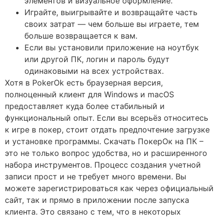
элементов и визуальное оформление.
Играйте, выигрывайте и возвращайте часть
своих затрат — чем больше вы играете, тем
больше возвращается к вам.
Если вы установили приложение на ноутбук
или другой ПК, логин и пароль будут
одинаковыми на всех устройствах.
Хотя в PokerOk есть браузерная версия,
полноценный клиент для Windows и macOS
предоставляет куда более стабильный и
функциональный опыт. Если вы всерьёз относитесь
к игре в покер, стоит отдать предпочтение загрузке
и установке программы. Скачать ПокерОк на ПК –
это не только вопрос удобства, но и расширенного
набора инструментов. Процесс создания учетной
записи прост и не требует много времени. Вы
можете зарегистрироваться как через официальный
сайт, так и прямо в приложении после запуска
клиента. Это связано с тем, что в некоторых