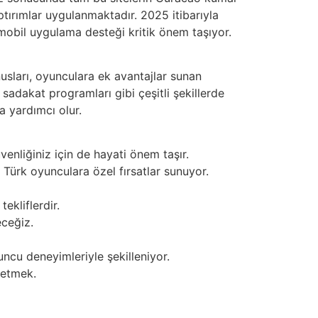
tırımlar uygulanmaktadır. 2025 itibarıyla
mobil uygulama desteği kritik önem taşıyor.
nusları, oyunculara ek avantajlar sunan
sadakat programları gibi çeşitli şekillerde
a yardımcı olur.
enliğiniz için de hayati önem taşır.
 Türk oyunculara özel fırsatlar sunuyor.
ekliflerdir.
eceğiz.
ncu deneyimleriyle şekilleniyor.
 etmek.