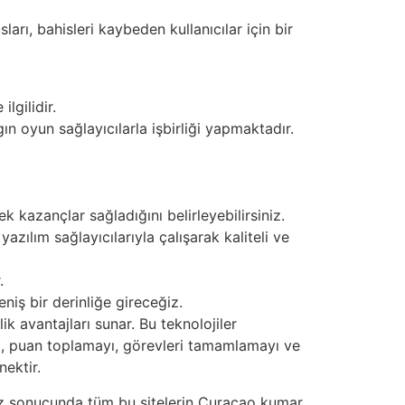
rı, bahisleri kaybeden kullanıcılar için bir
lgilidir.
 oyun sağlayıcılarla işbirliği yapmaktadır.
k kazançlar sağladığını belirleyebilirsiniz.
zılım sağlayıcılarıyla çalışarak kaliteli ve
.
niş bir derinliğe gireceğiz.
k avantajları sunar. Bu teknolojiler
a, puan toplamayı, görevleri tamamlamayı ve
nektir.
mız sonucunda tüm bu sitelerin Curacao kumar