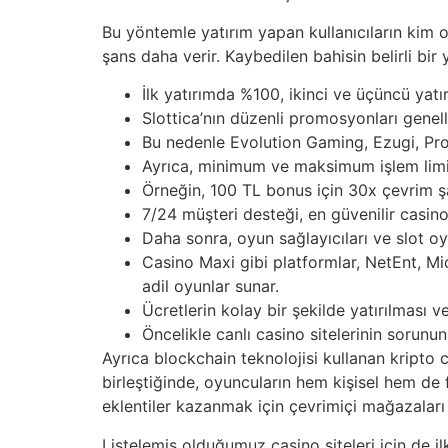
Bu yöntemle yatırım yapan kullanıcıların kim o
şans daha verir. Kaybedilen bahisin belirli bir 
İlk yatırımda %100, ikinci ve üçüncü yatı
Slottica’nın düzenli promosyonları genelli
Bu nedenle Evolution Gaming, Ezugi, Pro
Ayrıca, minimum ve maksimum işlem limit
Örneğin, 100 TL bonus için 30x çevrim şa
7/24 müşteri desteği, en güvenilir casino 
Daha sonra, oyun sağlayıcıları ve slot oyu
Casino Maxi gibi platformlar, NetEnt, Mic
adil oyunlar sunar.
Ücretlerin kolay bir şekilde yatırılması 
Öncelikle canlı casino sitelerinin sorunu
Ayrıca blockchain teknolojisi kullanan kripto c
birleştiğinde, oyuncuların hem kişisel hem d
eklentiler kazanmak için çevrimiçi mağazaları 
Listelemiş olduğumuz casino siteleri için de 