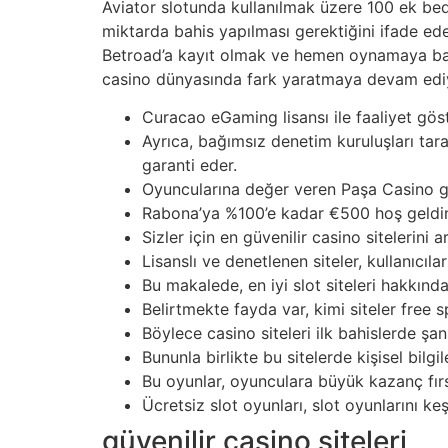
Aviator slotunda kullanılmak üzere 100 ek beda
miktarda bahis yapılması gerektiğini ifade ede
Betroad’a kayıt olmak ve hemen oynamaya başlam
casino dünyasında fark yaratmaya devam edi
Curacao eGaming lisansı ile faaliyet göst
Ayrıca, bağımsız denetim kuruluşları ta
garanti eder.
Oyuncularına değer veren Paşa Casino gib
Rabona’ya %100’e kadar €500 hoş geldin 
Sizler için en güvenilir casino sitelerini 
Lisanslı ve denetlenen siteler, kullanıcıl
Bu makalede, en iyi slot siteleri hakkında
Belirtmekte fayda var, kimi siteler free
Böylece casino siteleri ilk bahislerde şan
Bununla birlikte bu sitelerde kişisel bilg
Bu oyunlar, oyunculara büyük kazanç fırsa
Ücretsiz slot oyunları, slot oyunlarını k
güvenilir casino siteleri