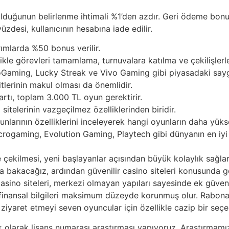
lduğunun belirlenme ihtimali %1’den azdır. Geri ödeme bonusla
yüzdesi, kullanıcının hesabına iade edilir.
rımlarda %50 bonus verilir.
kle görevleri tamamlama, turnuvalara katılma ve çekilişlerle i
Gaming, Lucky Streak ve Vivo Gaming gibi piyasadaki saygın
lerinin makul olması da önemlidir.
rtı, toplam 3.000 TL oyun gerektirir.
sitelerinin vazgeçilmez özelliklerinden biridir.
nlarının özelliklerini inceleyerek hangi oyunların daha yükse
rogaming, Evolution Gaming, Playtech gibi dünyanın en iyi ya
ve çekilmesi, yeni başlayanlar açısından büyük kolaylık sağlar
na bakacağız, ardından güvenilir casino siteleri konusunda ge
asino siteleri, merkezi olmayan yapıları sayesinde ek güvenli
e finansal bilgileri maksimum düzeyde korunmuş olur. Rabon
ziyaret etmeyi seven oyuncular için özellikle cazip bir seçe
ilk olarak lisans numarası araştırması yapıyoruz. Araştırma