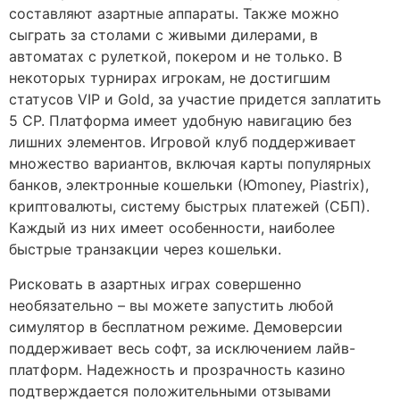
составляют азартные аппараты. Также можно
сыграть за столами с живыми дилерами, в
автоматах с рулеткой, покером и не только. В
некоторых турнирах игрокам, не достигшим
статусов VIP и Gold, за участие придется заплатить
5 CP. Платформа имеет удобную навигацию без
лишних элементов. Игровой клуб поддерживает
множество вариантов, включая карты популярных
банков, электронные кошельки (Юmoney, Piastrix),
криптовалюты, систему быстрых платежей (СБП).
Каждый из них имеет особенности, наиболее
быстрые транзакции через кошельки.
Рисковать в азартных играх совершенно
необязательно – вы можете запустить любой
симулятор в бесплатном режиме. Демоверсии
поддерживает весь софт, за исключением лайв-
платформ. Надежность и прозрачность казино
подтверждается положительными отзывами