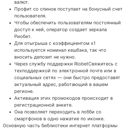
валют.
Профит со спинов поступает на бонусный счет
пользователя.
Чтобы обеспечить пользователям постоянный
доступ к ней, оператор создает зеркала
Риобет.
Для отыгрыша с коэффициентом х1
используется номинал кешбэка, так что
вносить депозит не нужно.
Через службу поддержки RiobetСвяжитесь с
техподдержкой по электронной почте или в
социальных сетях — они быстро предоставят
актуальный адрес, работающий в вашем
регионе.
Активация этих промокодов происходит в
регистрационной анкете.
Она позволяет переходить в лобби со
смартфонов в одно нажатие по иконке.
Основную часть библиотеки интернет платформы