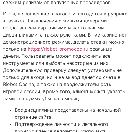
свежим релизам от популярных провайдеров.
Игры, не вошедшие в каталоги, находятся в рубрике
«Разные». Развлечения с живыми дилерами
представлены карточными и настольными
дисциплинами, а также рулетками. В live казино нет
демонстрационного режима, делать ставки можно
только на
https://riobet-promocod.ru
реальные
деньги. Пользователь может подключить все
инструменты или выбрать некоторые из них.
Дополнительную проверку следует установить не
только для входа, но и на вывод денег со счета в
Riobet Casino, а также на продолжительность
игровой сессии. Кроме того, клиент может указать
лимит на сумму убытка в месяц.
Все дисциплины представлены на начальной
странице сайта.
Подтверждение личности и легального
происхождения депозитов исключают