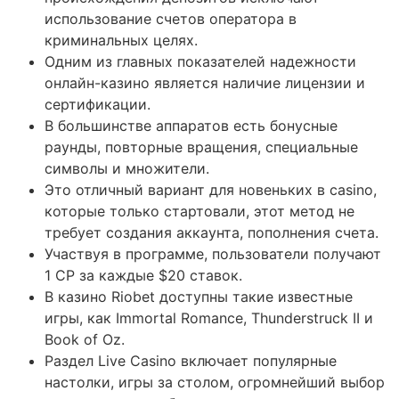
использование счетов оператора в
криминальных целях.
Одним из главных показателей надежности
онлайн-казино является наличие лицензии и
сертификации.
В большинстве аппаратов есть бонусные
раунды, повторные вращения, специальные
символы и множители.
Это отличный вариант для новеньких в casino,
которые только стартовали, этот метод не
требует создания аккаунта, пополнения счета.
Участвуя в программе, пользователи получают
1 CP за каждые $20 ставок.
В казино Riobet доступны такие известные
игры, как Immortal Romance, Thunderstruck II и
Book of Oz.
Раздел Live Casino включает популярные
настолки, игры за столом, огромнейший выбор