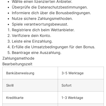
Wähle einen lizenzierten Anbieter.
Überprüfe die Datenschutzbestimmungen.
Informiere dich über die Bonusbedingungen.
Nutze sichere Zahlungsmethoden.
Spiele verantwortungsbewusst.
Registriere dich beim Wettanbieter.
Verifiziere dein Konto.
Leiste eine Einzahlung.
Erfülle die Umsatzbedingungen für den Bonus.
Beantrage eine Auszahlung.
Zahlungsmethode
Bearbeitungszeit
Banküberweisung
3-5 Werktage
Skrill
Sofort
Kreditkarte
1-3 Werktage