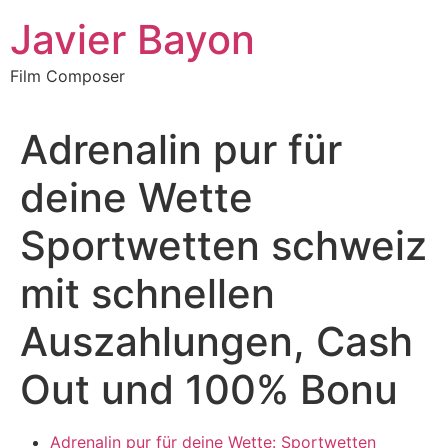
Skip
Javier Bayon
to
content
Film Composer
Adrenalin pur für
deine Wette
Sportwetten schweiz
mit schnellen
Auszahlungen, Cash
Out und 100% Bonu
Adrenalin pur für deine Wette: Sportwetten