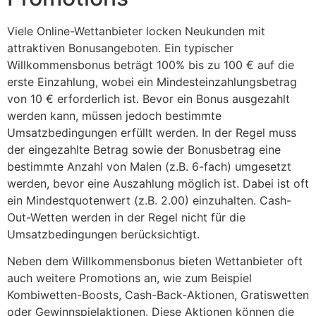
Viele Online-Wettanbieter locken Neukunden mit
attraktiven Bonusangeboten. Ein typischer
Willkommensbonus beträgt 100% bis zu 100 € auf die
erste Einzahlung, wobei ein Mindesteinzahlungsbetrag
von 10 € erforderlich ist. Bevor ein Bonus ausgezahlt
werden kann, müssen jedoch bestimmte
Umsatzbedingungen erfüllt werden. In der Regel muss
der eingezahlte Betrag sowie der Bonusbetrag eine
bestimmte Anzahl von Malen (z.B. 6-fach) umgesetzt
werden, bevor eine Auszahlung möglich ist. Dabei ist oft
ein Mindestquotenwert (z.B. 2.00) einzuhalten. Cash-
Out-Wetten werden in der Regel nicht für die
Umsatzbedingungen berücksichtigt.
Neben dem Willkommensbonus bieten Wettanbieter oft
auch weitere Promotions an, wie zum Beispiel
Kombiwetten-Boosts, Cash-Back-Aktionen, Gratiswetten
oder Gewinnspielaktionen. Diese Aktionen können die