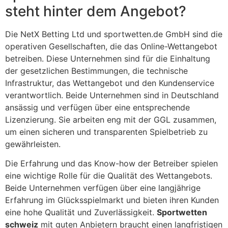
steht hinter dem Angebot?
Die NetX Betting Ltd und sportwetten.de GmbH sind die
operativen Gesellschaften, die das Online-Wettangebot
betreiben. Diese Unternehmen sind für die Einhaltung
der gesetzlichen Bestimmungen, die technische
Infrastruktur, das Wettangebot und den Kundenservice
verantwortlich. Beide Unternehmen sind in Deutschland
ansässig und verfügen über eine entsprechende
Lizenzierung. Sie arbeiten eng mit der GGL zusammen,
um einen sicheren und transparenten Spielbetrieb zu
gewährleisten.
Die Erfahrung und das Know-how der Betreiber spielen
eine wichtige Rolle für die Qualität des Wettangebots.
Beide Unternehmen verfügen über eine langjährige
Erfahrung im Glücksspielmarkt und bieten ihren Kunden
eine hohe Qualität und Zuverlässigkeit.
Sportwetten
schweiz
mit guten Anbietern braucht einen langfristigen