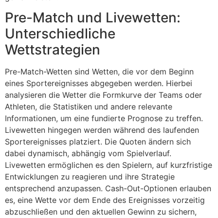
Pre-Match und Livewetten:
Unterschiedliche
Wettstrategien
Pre-Match-Wetten sind Wetten, die vor dem Beginn
eines Sportereignisses abgegeben werden. Hierbei
analysieren die Wetter die Formkurve der Teams oder
Athleten, die Statistiken und andere relevante
Informationen, um eine fundierte Prognose zu treffen.
Livewetten hingegen werden während des laufenden
Sportereignisses platziert. Die Quoten ändern sich
dabei dynamisch, abhängig vom Spielverlauf.
Livewetten ermöglichen es den Spielern, auf kurzfristige
Entwicklungen zu reagieren und ihre Strategie
entsprechend anzupassen. Cash-Out-Optionen erlauben
es, eine Wette vor dem Ende des Ereignisses vorzeitig
abzuschließen und den aktuellen Gewinn zu sichern,