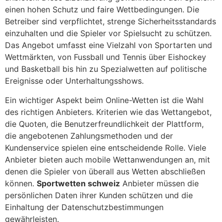
einen hohen Schutz und faire Wettbedingungen. Die
Betreiber sind verpflichtet, strenge Sicherheitsstandards
einzuhalten und die Spieler vor Spielsucht zu schützen.
Das Angebot umfasst eine Vielzahl von Sportarten und
Wettmärkten, von Fussball und Tennis über Eishockey
und Basketball bis hin zu Spezialwetten auf politische
Ereignisse oder Unterhaltungsshows.
Ein wichtiger Aspekt beim Online-Wetten ist die Wahl
des richtigen Anbieters. Kriterien wie das Wettangebot,
die Quoten, die Benutzerfreundlichkeit der Plattform,
die angebotenen Zahlungsmethoden und der
Kundenservice spielen eine entscheidende Rolle. Viele
Anbieter bieten auch mobile Wettanwendungen an, mit
denen die Spieler von überall aus Wetten abschließen
können.
Sportwetten schweiz
Anbieter müssen die
persönlichen Daten ihrer Kunden schützen und die
Einhaltung der Datenschutzbestimmungen
gewährleisten.