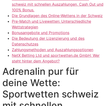
schweiz mit schnellen Auszahlungen, Cash Out und
100% Bonus.
Die Grundlagen des Online-Wettens in der Schweiz
Pre-Match und Livewetten: Unterschiedliche
Wettstrategien
Bonusangebote und Promotions
Die Bedeutung der Lizenzierung und des
Datenschutzes
Zahlungsmethoden und Auszahlungsoptionen
NetX Betting Ltd und sportwetten.de GmbH: Wer
steht hinter dem Angebot?
Adrenalin pur für
deine Wette:
Sportwetten schweiz
mit schnellen