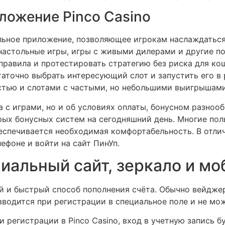
ложение Pinco Casino
ильное приложение, позволяющее игрокам наслаждатьс
ь настольные игры, игры с живыми дилерами и другие 
правила и протестировать стратегию без риска для кош
таточно выбрать интересующий слот и запустить его в
стью и слотами с частыми, но небольшими выигрышами
а с играми, но и об условиях оплаты, бонусном разнооб
ых бонусных систем на сегодняшний день. Многие пол
еспечивается необходимая комфортабельность. В отлич
ефоне и войти на сайт ПинУп.
иальный сайт, зеркало и мо
й и быстрый способ пополнения счёта. Обычно вейджер
водится при регистрации в специальное поле и не мо
 регистрации в Pinco Casino, вход в учетную запись б