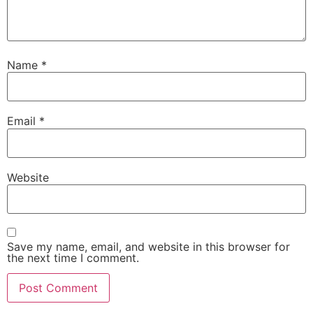
Name
*
Email
*
Website
Save my name, email, and website in this browser for
the next time I comment.