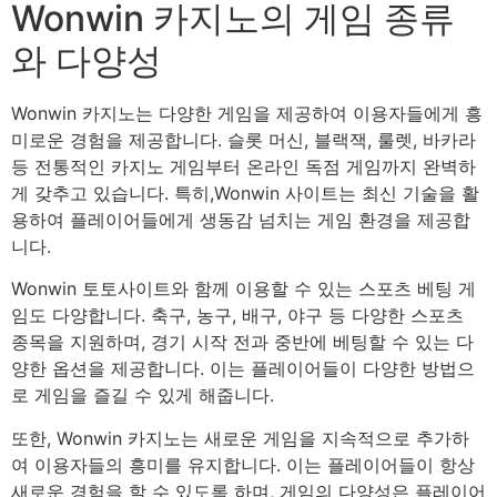
Wonwin 카지노의 게임 종류
와 다양성
Wonwin 카지노는 다양한 게임을 제공하여 이용자들에게 흥
미로운 경험을 제공합니다. 슬롯 머신, 블랙잭, 룰렛, 바카라
등 전통적인 카지노 게임부터 온라인 독점 게임까지 완벽하
게 갖추고 있습니다. 특히,Wonwin 사이트는 최신 기술을 활
용하여 플레이어들에게 생동감 넘치는 게임 환경을 제공합
니다.
Wonwin 토토사이트와 함께 이용할 수 있는 스포츠 베팅 게
임도 다양합니다. 축구, 농구, 배구, 야구 등 다양한 스포츠
종목을 지원하며, 경기 시작 전과 중반에 베팅할 수 있는 다
양한 옵션을 제공합니다. 이는 플레이어들이 다양한 방법으
로 게임을 즐길 수 있게 해줍니다.
또한, Wonwin 카지노는 새로운 게임을 지속적으로 추가하
여 이용자들의 흥미를 유지합니다. 이는 플레이어들이 항상
새로운 경험을 할 수 있도록 하며, 게임의 다양성은 플레이어