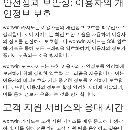
안전성과 보안성: 이용자의 개
인정보 보호
wonwin 카지노는 이용자들의 개인정보 보호를 최우선으로
생각합니다. 이 사이트는 최신 보안 기술을 사용하여 이용자
의 정보를 안전하게 보호합니다.wonwin 사이트는 SSL 암호
화 기술을 통해 모든 트래픽을 암호화하여, 이용자의 정보가
중간에 노출되는 것을 방지합니다.
wonwin 토토사이트는 또한 이용자의 개인정보를 안전하게
보관하기 위해 강력한 암호화 알고리즘을 사용합니다. 이는
이용자의 비밀번호와 기타 중요한 정보를 안전하게 보호합
니다. 또한, 이용자의 정보는 항상 안전한 서버에 저장되며,
이를 통해 정보가 유출되는 것을 방지합니다.
고객 지원 서비스와 응대 시간
wonwin 카지노는 고객 지원 서비스를 매우 중요하게 생각
하며, 이를 위해 전문적인 고객 지원 팀을 운영하고 있습니