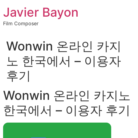
Skip
Javier Bayon
to
content
Film Composer
Wonwin 온라인 카지
노 한국에서 – 이용자
후기
Wonwin 온라인 카지노
한국에서 – 이용자 후기