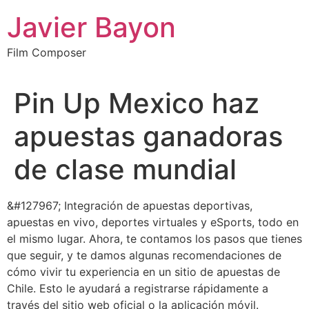
Skip
Javier Bayon
to
content
Film Composer
Pin Up Mexico haz
apuestas ganadoras
de clase mundial
&#127967;️ Integración de apuestas deportivas,
apuestas en vivo, deportes virtuales y eSports, todo en
el mismo lugar. Ahora, te contamos los pasos que tienes
que seguir, y te damos algunas recomendaciones de
cómo vivir tu experiencia en un sitio de apuestas de
Chile. Esto le ayudará a registrarse rápidamente a
través del sitio web oficial o la aplicación móvil.