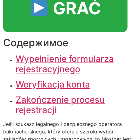
GRAĆ
Содержимое
Wypełnienie formularza
rejestracyjnego
Weryfikacja konta
Zakończenie procesu
rejestracji
Jeśli szukasz legalnego i bezpiecznego operatora
bukmacherskiego, który oferuje szeroki wybór
zakładów sportowych i hazardowych, to Mostbet jest