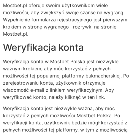
Mostbet.pl oferuje swoim użytkownikom wiele
możliwości, aby zwiększyć swoje szanse na wygraną.
Wypełnienie formularza rejestracyjnego jest pierwszym
krokiem w stronę wygranego i rozrywki na stronie
Mostbet.pl.
Weryfikacja konta
Weryfikacja konta w Mostbet Polska jest niezwykle
ważnym krokiem, aby móc korzystać z pełnych
możliwości tej popularnej platformy bukmacherskiej. Po
zarejestrowaniu konta, użytkownik otrzymuje
wiadomość e-mail z linkiem weryfikacyjnym. Aby
weryfikować konto, należy kliknąć w ten link.
Weryfikacja konta jest niezwykle ważna, aby móc
korzystać z pełnych możliwości Mostbet Polska. Po
weryfikacji konta, użytkownik będzie mógł korzystać z
pełnych możliwości tej platformy, w tym z możliwością