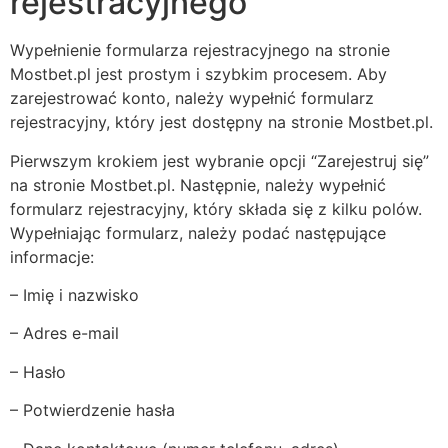
rejestracyjnego
Wypełnienie formularza rejestracyjnego na stronie
Mostbet.pl jest prostym i szybkim procesem. Aby
zarejestrować konto, należy wypełnić formularz
rejestracyjny, który jest dostępny na stronie Mostbet.pl.
Pierwszym krokiem jest wybranie opcji “Zarejestruj się”
na stronie Mostbet.pl. Następnie, należy wypełnić
formularz rejestracyjny, który składa się z kilku polów.
Wypełniając formularz, należy podać następujące
informacje:
– Imię i nazwisko
– Adres e-mail
– Hasło
– Potwierdzenie hasła