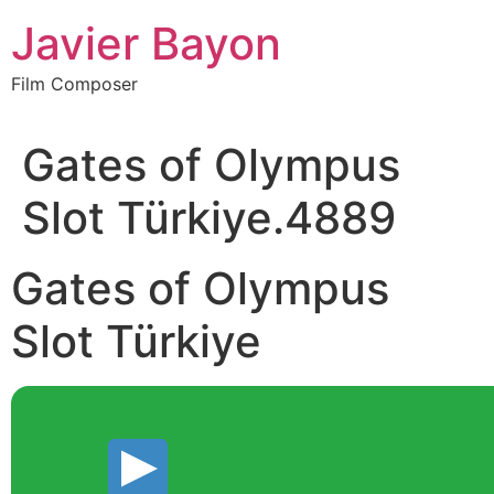
Skip
Javier Bayon
to
content
Film Composer
Gates of Olympus
Slot Türkiye.4889
Gates of Olympus
Slot Türkiye