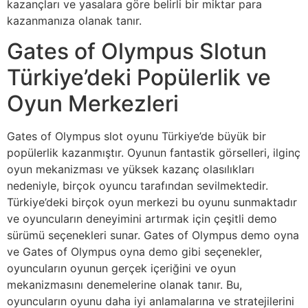
kazançları ve yasalara göre belirli bir miktar para
kazanmanıza olanak tanır.
Gates of Olympus Slotun
Türkiye’deki Popülerlik ve
Oyun Merkezleri
Gates of Olympus slot oyunu Türkiye’de büyük bir
popülerlik kazanmıştır. Oyunun fantastik görselleri, ilginç
oyun mekanizması ve yüksek kazanç olasılıkları
nedeniyle, birçok oyuncu tarafından sevilmektedir.
Türkiye’deki birçok oyun merkezi bu oyunu sunmaktadır
ve oyuncuların deneyimini artırmak için çeşitli demo
sürümü seçenekleri sunar. Gates of Olympus demo oyna
ve Gates of Olympus oyna demo gibi seçenekler,
oyuncuların oyunun gerçek içeriğini ve oyun
mekanizmasını denemelerine olanak tanır. Bu,
oyuncuların oyunu daha iyi anlamalarına ve stratejilerini