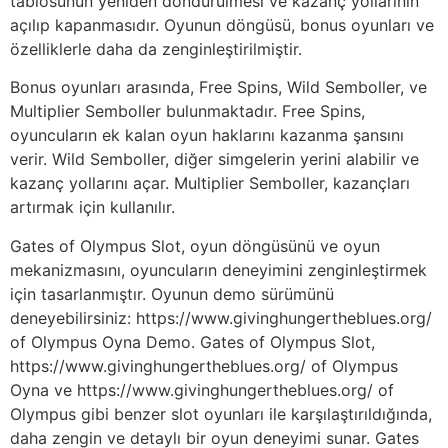
tablosunun yeniden döndürülmesi ve kazanç yollarının
açılıp kapanmasıdır. Oyunun döngüsü, bonus oyunları ve
özelliklerle daha da zenginleştirilmiştir.
Bonus oyunları arasında, Free Spins, Wild Semboller, ve
Multiplier Semboller bulunmaktadır. Free Spins,
oyuncuların ek kalan oyun haklarını kazanma şansını
verir. Wild Semboller, diğer simgelerin yerini alabilir ve
kazanç yollarını açar. Multiplier Semboller, kazançları
artırmak için kullanılır.
Gates of Olympus Slot, oyun döngüsünü ve oyun
mekanizmasını, oyuncuların deneyimini zenginleştirmek
için tasarlanmıştır. Oyunun demo sürümünü
deneyebilirsiniz: https://www.givinghungertheblues.org/
of Olympus Oyna Demo. Gates of Olympus Slot,
https://www.givinghungertheblues.org/ of Olympus
Oyna ve https://www.givinghungertheblues.org/ of
Olympus gibi benzer slot oyunları ile karşılaştırıldığında,
daha zengin ve detaylı bir oyun deneyimi sunar. Gates