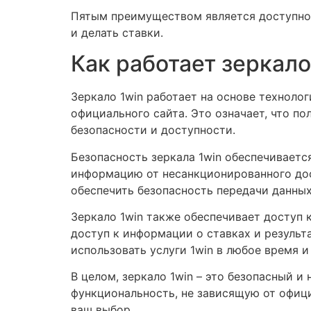
Пятым преимуществом является доступност
и делать ставки.
Как работает зеркало
Зеркало 1win работает на основе технолог
официального сайта. Это означает, что по
безопасности и доступности.
Безопасность зеркала 1win обеспечиваетс
информацию от несанкционированного дос
обеспечить безопасность передачи данных
Зеркало 1win также обеспечивает доступ к
доступ к информации о ставках и результ
использовать услуги 1win в любое время и
В целом, зеркало 1win – это безопасный и
функциональность, не зависящую от официа
ваш выбор.