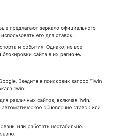
торые предлагают зеркало официального
 использовать его для ставок.
спорта и события. Однако, не все
 блокировки сайта в их регионе.
Google. Введите в поисковик запрос “1win
кала 1win.
ля различных сайтов, включая 1win.
ак автоматическое обновление ставок или
рованы или работать нестабильно.
овано.