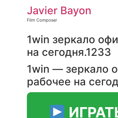
Skip
Javier Bayon
to
content
Film Composer
1win зеркало оф
на сегодня.1233
1win — зеркало 
рабочее на сего
ИГРАТ