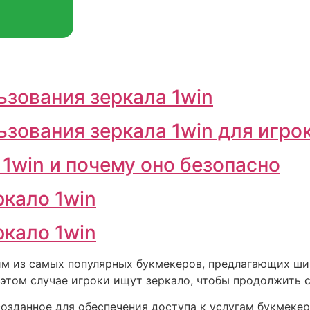
зования зеркала 1win
зования зеркала 1win для игро
 1win и почему оно безопасно
ркало 1win
ркало 1win
ним из самых популярных букмекеров, предлагающих шир
 этом случае игроки ищут зеркало, чтобы продолжить с
созданное для обеспечения доступа к услугам букмекер