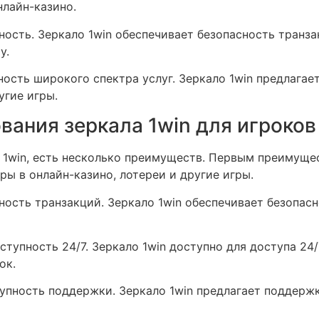
нлайн-казино.
ость. Зеркало 1win обеспечивает безопасность транза
у.
сть широкого спектра услуг. Зеркало 1win предлагает
угие игры.
ания зеркала 1win для игроков
о 1win, есть несколько преимуществ. Первым преимущ
гры в онлайн-казино, лотереи и другие игры.
сть транзакций. Зеркало 1win обеспечивает безопасн
упность 24/7. Зеркало 1win доступно для доступа 24/7
ок.
пность поддержки. Зеркало 1win предлагает поддержку