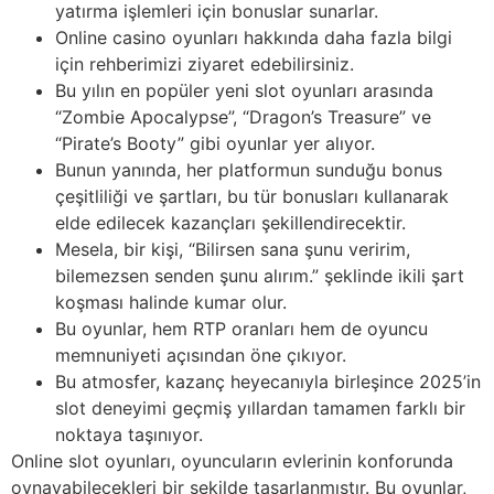
yatırma işlemleri için bonuslar sunarlar.
Online casino oyunları hakkında daha fazla bilgi
için rehberimizi ziyaret edebilirsiniz.
Bu yılın en popüler yeni slot oyunları arasında
“Zombie Apocalypse”, “Dragon’s Treasure” ve
“Pirate’s Booty” gibi oyunlar yer alıyor.
Bunun yanında, her platformun sunduğu bonus
çeşitliliği ve şartları, bu tür bonusları kullanarak
elde edilecek kazançları şekillendirecektir.
Mesela, bir kişi, “Bilirsen sana şunu veririm,
bilemezsen senden şunu alırım.” şeklinde ikili şart
koşması halinde kumar olur.
Bu oyunlar, hem RTP oranları hem de oyuncu
memnuniyeti açısından öne çıkıyor.
Bu atmosfer, kazanç heyecanıyla birleşince 2025’in
slot deneyimi geçmiş yıllardan tamamen farklı bir
noktaya taşınıyor.
Online slot oyunları, oyuncuların evlerinin konforunda
oynayabilecekleri bir şekilde tasarlanmıştır. Bu oyunlar,