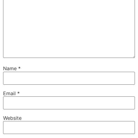
Name
*
Email
*
Website