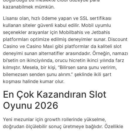
kazanabilmek mümkün.
Lisansı olan, hızlı ödeme yapan ve SSL sertifikası
kullanan siteler güvenli kabul edilir. Mobil uyumlu
seçenekler arayanlar için Mobilbahis ve Jetbahis
platformları optimize edilmiş deneyimler sunar. Discount
Casino ve Casino Maxi gibi platformlar da kaliteli slot
deneyimi sunan alternatifler arasındadır. Örneğin, namazı
bi’setin on ikinciyılında, orucu hicretin ikinci yılında farz
kılmıştır. Mesela, bir kişi, “Bilirsen sana şunu veririm,
bilemezsen senden şunu alırım.” şeklinde ikili şart
koşması halinde kumar olur.
En Çok Kazandıran Slot
Oyunu 2026
Yeni mezunlar için growth rollerinde yükselme,
doğrudan ölçülebilir sonuç üretmeye bağlıdır. Özellikle