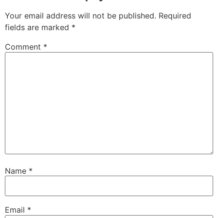
Your email address will not be published.
Required
fields are marked
*
Comment
*
Name
*
Email
*