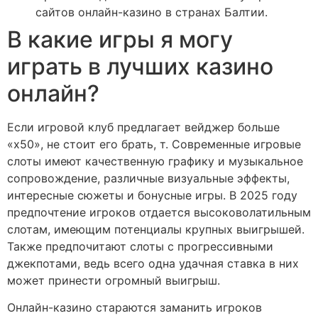
сайтов онлайн-казино в странах Балтии.
В какие игры я могу
играть в лучших казино
онлайн?
Если игровой клуб предлагает вейджер больше
«х50», не стоит его брать, т. Современные игровые
слоты имеют качественную графику и музыкальное
сопровождение, различные визуальные эффекты,
интересные сюжеты и бонусные игры. В 2025 году
предпочтение игроков отдается высоковолатильным
слотам, имеющим потенциалы крупных выигрышей.
Также предпочитают слоты с прогрессивными
джекпотами, ведь всего одна удачная ставка в них
может принести огромный выигрыш.
Онлайн-казино стараются заманить игроков