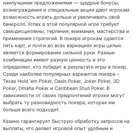
наилучшими предложениями — щедрые бонусы,
вознаграждения и специальные акции дают игрокам
возможность играть дольше и увеличивать свой
банкролл. Успех в этой популярной игре требует
самодисциплины, терпения, внимания, мастерства и
применения стратегий. В покере игрокам сдаются
пять карт, и почти во всех вариациях игры целью
является формирование сильной руки. Разные
комбинации имеют разную ценность и это
определяет, кто победит в результате игры в покер.
Среди наиболее популярных вариантов покера –
Texas Hold´em Poker, Oasis Poker, Joker Poker, 3D
Poker, Omaha Poker и Caribbean Stud Poker. В
зависимости от своих предпочтений игроки могут
выбрать ту разновидность покера, которая им
больше всего подходит.
Казино гарантирует быструю обработку запросов на
выплаты, что делает игровой опыт удобным и