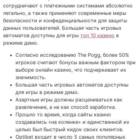
сотрудничают с платежными системами абсолютно
легально, а также применяют современные меры
безопасности и конфиденциальности для защиты
данных пользователей. Большая часть игровых
автоматов доступны для игры
топ 10 казино
в
режиме демо.
Согласно исследованию The Pogg, более 50%
игроков считают бонусы важным фактором при
выборе онлайн казино, что подчеркивает их
значимость.
Большая часть игровых автоматов доступны
для игры в режиме демо.
Азартные игры должны расцениваться как
развлечение, а не как способ заработка.
Прошло то время, когда сайты казино
создавались «на коленке» и единственной их
целью был быстрый кидок своих клиентов.
Optibet входит в число 5 самых популярных