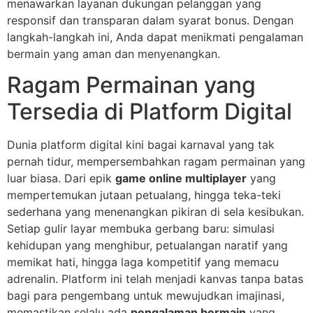
menawarkan layanan dukungan pelanggan yang
responsif dan transparan dalam syarat bonus. Dengan
langkah-langkah ini, Anda dapat menikmati pengalaman
bermain yang aman dan menyenangkan.
Ragam Permainan yang
Tersedia di Platform Digital
Dunia platform digital kini bagai karnaval yang tak
pernah tidur, mempersembahkan ragam permainan yang
luar biasa. Dari epik
game online multiplayer
yang
mempertemukan jutaan petualang, hingga teka-teki
sederhana yang menenangkan pikiran di sela kesibukan.
Setiap gulir layar membuka gerbang baru: simulasi
kehidupan yang menghibur, petualangan naratif yang
memikat hati, hingga laga kompetitif yang memacu
adrenalin. Platform ini telah menjadi kanvas tanpa batas
bagi para pengembang untuk mewujudkan imajinasi,
memastikan selalu ada
pengalaman bermain
yang