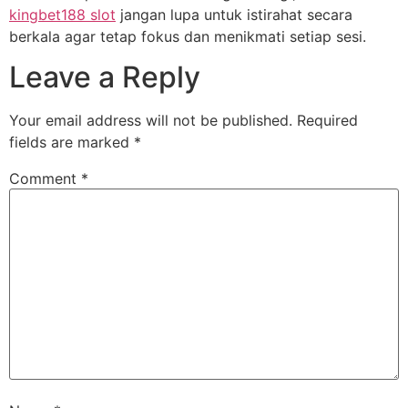
kingbet188 slot
jangan lupa untuk istirahat secara
berkala agar tetap fokus dan menikmati setiap sesi.
Leave a Reply
Your email address will not be published.
Required
fields are marked
*
Comment
*