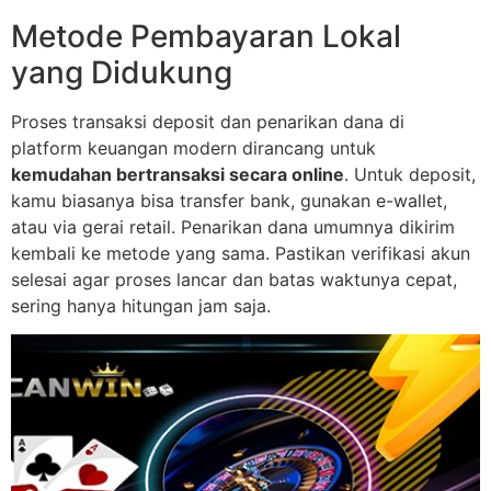
Metode Pembayaran Lokal
yang Didukung
Proses transaksi deposit dan penarikan dana di
platform keuangan modern dirancang untuk
kemudahan bertransaksi secara online
. Untuk deposit,
kamu biasanya bisa transfer bank, gunakan e-wallet,
atau via gerai retail. Penarikan dana umumnya dikirim
kembali ke metode yang sama. Pastikan verifikasi akun
selesai agar proses lancar dan batas waktunya cepat,
sering hanya hitungan jam saja.