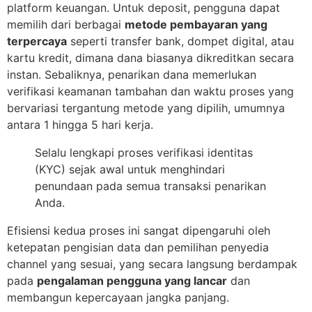
platform keuangan. Untuk deposit, pengguna dapat
memilih dari berbagai
metode pembayaran yang
terpercaya
seperti transfer bank, dompet digital, atau
kartu kredit, dimana dana biasanya dikreditkan secara
instan. Sebaliknya, penarikan dana memerlukan
verifikasi keamanan tambahan dan waktu proses yang
bervariasi tergantung metode yang dipilih, umumnya
antara 1 hingga 5 hari kerja.
Selalu lengkapi proses verifikasi identitas
(KYC) sejak awal untuk menghindari
penundaan pada semua transaksi penarikan
Anda.
Efisiensi kedua proses ini sangat dipengaruhi oleh
ketepatan pengisian data dan pemilihan penyedia
channel yang sesuai, yang secara langsung berdampak
pada
pengalaman pengguna yang lancar
dan
membangun kepercayaan jangka panjang.