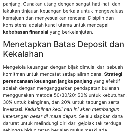
panjang. Gunakan utang dengan sangat hati-hati dan
lakukan tinjauan keuangan berkala untuk mengevaluasi
kemajuan dan menyesuaikan rencana. Disiplin dan
konsistensi adalah kunci utama untuk mencapai
kebebasan finansial
yang berkelanjutan.
Menetapkan Batas Deposit dan
Kekalahan
Mengelola keuangan dengan bijak dimulai dari sebuah
komitmen untuk mencatat setiap aliran dana.
Strategi
perencanaan keuangan jangka panjang
yang efektif
adalah dengan menganggarkan pendapatan bulanan
menggunakan metode 50/30/20: 50% untuk kebutuhan,
30% untuk keinginan, dan 20% untuk tabungan serta
investasi.
Kedisiplinan kecil hari ini akan membangun
ketenangan besar di masa depan.
Selalu siapkan dana
darurat untuk melindungi diri dari gejolak tak terduga,
sehingga hidup tetap berjalan mulus meski ada