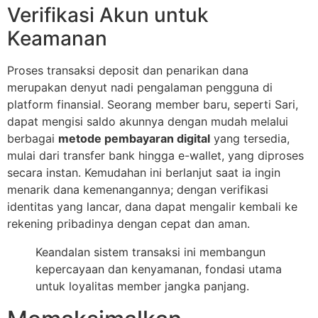
Verifikasi Akun untuk
Keamanan
Proses transaksi deposit dan penarikan dana
merupakan denyut nadi pengalaman pengguna di
platform finansial. Seorang member baru, seperti Sari,
dapat mengisi saldo akunnya dengan mudah melalui
berbagai
metode pembayaran digital
yang tersedia,
mulai dari transfer bank hingga e-wallet, yang diproses
secara instan. Kemudahan ini berlanjut saat ia ingin
menarik dana kemenangannya; dengan verifikasi
identitas yang lancar, dana dapat mengalir kembali ke
rekening pribadinya dengan cepat dan aman.
Keandalan sistem transaksi ini membangun
kepercayaan dan kenyamanan, fondasi utama
untuk loyalitas member jangka panjang.