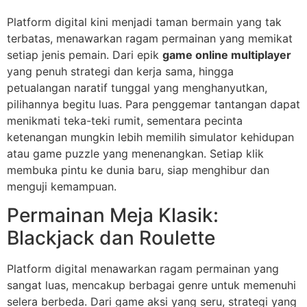
Platform digital kini menjadi taman bermain yang tak
terbatas, menawarkan ragam permainan yang memikat
setiap jenis pemain. Dari epik
game online multiplayer
yang penuh strategi dan kerja sama, hingga
petualangan naratif tunggal yang menghanyutkan,
pilihannya begitu luas. Para penggemar tantangan dapat
menikmati teka-teki rumit, sementara pecinta
ketenangan mungkin lebih memilih simulator kehidupan
atau game puzzle yang menenangkan. Setiap klik
membuka pintu ke dunia baru, siap menghibur dan
menguji kemampuan.
Permainan Meja Klasik:
Blackjack dan Roulette
Platform digital menawarkan ragam permainan yang
sangat luas, mencakup berbagai genre untuk memenuhi
selera berbeda. Dari game aksi yang seru, strategi yang