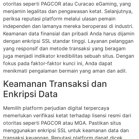
otoritas seperti PAGCOR atau Curacao eGaming, yang
menjamin legalitas dan pengawasan ketat. Selanjutnya,
periksa reputasi platform melalui ulasan pemain
independen dan lamanya mereka beroperasi di industri.
Keamanan data finansial dan pribadi Anda harus dijamin
dengan enkripsi SSL standar tinggi. Layanan pelanggan
yang responsif dan metode transaksi yang beragam
juga menjadi indikator kredibilitas sebuah situs. Dengan
fokus pada faktor-faktor kunci ini, Anda dapat
menikmati pengalaman bermain yang aman dan adil.
Keamanan Transaksi dan
Enkripsi Data
Memilih platform perjudian digital terpercaya
memerlukan verifikasi ketat terhadap lisensi resmi dari
otoritas seperti PAGCOR atau MGA. Pastikan situs
menggunakan enkripsi SSL untuk keamanan data dan
transaksi keuangan. Reputasi platform dapat dicek