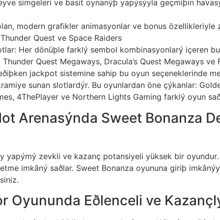
meyve simgeleri ve basit oynanýþ yapýsýyla geçmiþin havas
an, modern grafikler animasyonlar ve bonus özellikleriyle ze
: Thunder Quest ve Space Raiders
tlar: Her dönüþle farklý sembol kombinasyonlarý içeren bu
ak: Thunder Quest Megaways, Dracula’s Quest Megaways v
eðiþken jackpot sistemine sahip bu oyun seçeneklerinde me
kramiye sunan slotlardýr. Bu oyunlardan öne çýkanlar: Gol
ames, 4ThePlayer ve Northern Lights Gaming farklý oyun saðl
Slot Arenasýnda Sweet Bonanza D
ay yapýmý zevkli ve kazanç potansiyeli yüksek bir oyundur.
 etme imkâný saðlar. Sweet Bonanza oyununa giriþ imkânýyl
iniz.
tor Oyununda Eðlenceli ve Kazançl