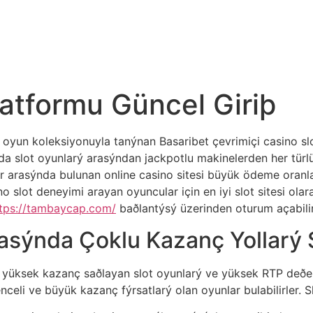
latformu Güncel Giriþ
li oyun koleksiyonuyla tanýnan Basaribet çevrimiçi casino slot
nda slot oyunlarý arasýndan jackpotlu makinelerden her türl
r arasýnda bulunan online casino sitesi büyük ödeme oranla
 slot deneyimi arayan oyuncular için en iyi slot sitesi olara
tps://tambaycap.com/
baðlantýsý üzerinden oturum açabilir
asýnda Çoklu Kazanç Yollarý 
 yüksek kazanç saðlayan slot oyunlarý ve yüksek RTP deðeri
nceli ve büyük kazanç fýrsatlarý olan oyunlar bulabilirler. S