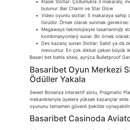
Klasik Slotlar: Çoðunlukla 3 makaralý, 
bulunur: Bar Charm ve Star Glow
Video oyunlu slotlar: 5 makaraya sahip ol
türüdür. Örnek olarak sunmak gerekirse
Megaways teknolojisiyle tasarlanmýþ slo
kombinasyonlarý sunar. Bir örnek olar
Dev kazanç sunan Slotlar: Sabit ya da d
mevcuttur. En çok dikkat çeken büyük i
Basari bet bahis sitesi, ayrýca Bulletproof G
Basaribet Oyun Merkezi 
Ödüller Yakala
Sweet Bonanza interaktif slotu, Pragmatic Pl
mekanikleriyle üyelere yüksek kazançlar elde
oyununu tamamen güvenli þekilde oynayabilirs
Basaribet Casinoda Avia