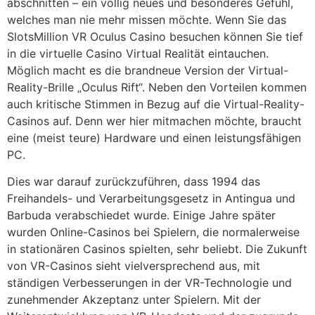
abschnitten – ein völlig neues und besonderes Gefühl,
welches man nie mehr missen möchte. Wenn Sie das
SlotsMillion VR Oculus Casino besuchen können Sie tief
in die virtuelle Casino Virtual Realität eintauchen.
Möglich macht es die brandneue Version der Virtual-
Reality-Brille „Oculus Rift“. Neben den Vorteilen kommen
auch kritische Stimmen in Bezug auf die Virtual-Reality-
Casinos auf. Denn wer hier mitmachen möchte, braucht
eine (meist teure) Hardware und einen leistungsfähigen
PC.
Dies war darauf zurückzuführen, dass 1994 das
Freihandels- und Verarbeitungsgesetz in Antingua und
Barbuda verabschiedet wurde. Einige Jahre später
wurden Online-Casinos bei Spielern, die normalerweise
in stationären Casinos spielten, sehr beliebt. Die Zukunft
von VR-Casinos sieht vielversprechend aus, mit
ständigen Verbesserungen in der VR-Technologie und
zunehmender Akzeptanz unter Spielern. Mit der