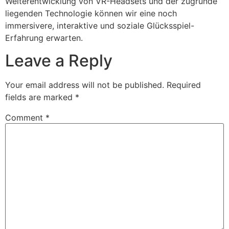
Weiterentwicklung von VR-Headsets und der zugrunde
liegenden Technologie können wir eine noch
immersivere, interaktive und soziale Glücksspiel-
Erfahrung erwarten.
Leave a Reply
Your email address will not be published.
Required
fields are marked
*
Comment
*