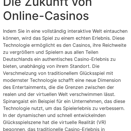
Die Zukunft von
Online-Casinos
Indem Sie in eine vollständig interaktive Welt eintauchen
können, wird das Spiel zu einem echten Erlebnis. Diese
Technologie ermöglicht es den Casinos, ihre Reichweite
zu vergrößern und Spielern aus allen Teilen
Deutschlands ein authentisches Casino-Erlebnis zu
bieten, unabhängig von ihrem Standort. Die
Verschmelzung von traditionellem Glücksspiel mit
modernster Technologie schafft eine neue Dimension
des Entertainments, die die Grenzen zwischen der
realen und der virtuellen Welt verschwimmen lässt.
Spinangaist ein Beispiel für ein Unternehmen, das diese
Technologie nutzt, um das Spielerlebnis zu verbessern.
In der dynamischen und schnell entwickelnden
Glücksspielszene hat die virtuelle Realität (VR)
begonnen, das traditionelle Casino-Erlebnis in