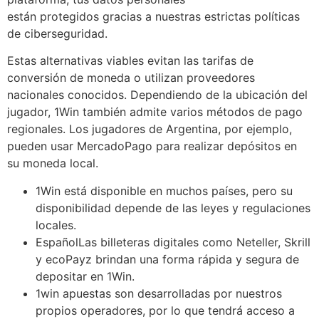
están protegidos gracias a nuestras estrictas políticas
de ciberseguridad.
Estas alternativas viables evitan las tarifas de
conversión de moneda o utilizan proveedores
nacionales conocidos. Dependiendo de la ubicación del
jugador, 1Win también admite varios métodos de pago
regionales. Los jugadores de Argentina, por ejemplo,
pueden usar MercadoPago para realizar depósitos en
su moneda local.
1Win está disponible en muchos países, pero su
disponibilidad depende de las leyes y regulaciones
locales.
EspañolLas billeteras digitales como Neteller, Skrill
y ecoPayz brindan una forma rápida y segura de
depositar en 1Win.
1win apuestas son desarrolladas por nuestros
propios operadores, por lo que tendrá acceso a