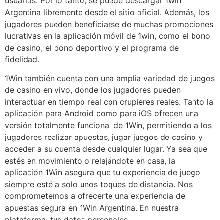
usuarios. Por lo tanto, se puede descargar 1win
Argentina libremente desde el sitio oficial. Además, los
jugadores pueden beneficiarse de muchas promociones
lucrativas en la aplicación móvil de 1win, como el bono
de casino, el bono deportivo y el programa de
fidelidad.
1Win también cuenta con una amplia variedad de juegos
de casino en vivo, donde los jugadores pueden
interactuar en tiempo real con crupieres reales. Tanto la
aplicación para Android como para iOS ofrecen una
versión totalmente funcional de 1Win, permitiendo a los
jugadores realizar apuestas, jugar juegos de casino y
acceder a su cuenta desde cualquier lugar. Ya sea que
estés en movimiento o relajándote en casa, la
aplicación 1Win asegura que tu experiencia de juego
siempre esté a solo unos toques de distancia. Nos
comprometemos a ofrecerte una experiencia de
apuestas segura en 1Win Argentina. En nuestra
plataforma, tus datos personales