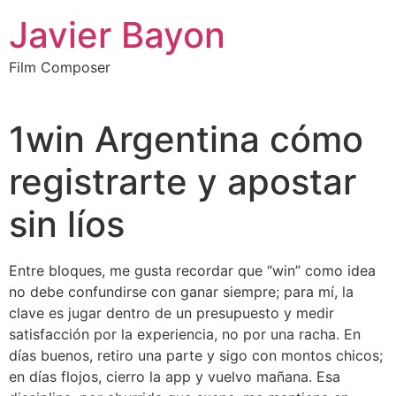
Skip
Javier Bayon
to
content
Film Composer
1win Argentina cómo
registrarte y apostar
sin líos
Entre bloques, me gusta recordar que “win” como idea
no debe confundirse con ganar siempre; para mí, la
clave es jugar dentro de un presupuesto y medir
satisfacción por la experiencia, no por una racha. En
días buenos, retiro una parte y sigo con montos chicos;
en días flojos, cierro la app y vuelvo mañana. Esa