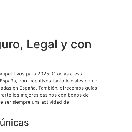
uro, Legal y con
ompetitivos para 2025. Gracias a esta
España, con incentivos tanto iniciales como
uladas en España. También, ofrecemos guías
rarte los mejores casinos con bonos de
e ser siempre una actividad de
 únicas