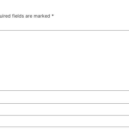
uired fields are marked
*