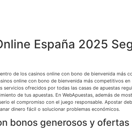
Online España 2025 Seg
a dentro de los casinos online con bono de bienvenida más c
casinos online con bono de bienvenida más competitivos en 
 servicios ofrecidos por todas las casas de apuestas reg
dimiento de tus apuestas. En WebApuestas, además de most
rio el compromiso con el juego responsable. Apostar deb
anar dinero fácil o solucionar problemas económicos.
n bonos generosos y ofertas