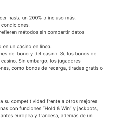
ecer hasta un 200% o incluso más.
 condiciones.
refieren métodos sin compartir datos
 en un casino en línea.
s del bono y del casino. Sí, los bonos de
 casino. Sin embargo, los jugadores
nes, como bonos de recarga, tiradas gratis o
a su competitividad frente a otros mejores
ernas con funciones “Hold & Win” y jackpots,
ariantes europea y francesa, además de un