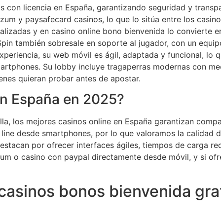
s con licencia en España, garantizando seguridad y transp
 y paysafecard casinos, lo que lo sitúa entre los casino
izadas y en casino online bono bienvenida lo convierte en
pin también sobresale en soporte al jugador, con un equip
periencia, su web móvil es ágil, adaptada y funcional, lo q
martphones. Su lobby incluye tragaperras modernas con me
ienes quieran probar antes de apostar.
 en España en 2025?
ella, los mejores casinos online en España garantizan compa
line desde smartphones, por lo que valoramos la calidad de
destacan por ofrecer interfaces ágiles, tiempos de carga re
zum o casino con paypal directamente desde móvil, y si of
asinos bonos bienvenida grat