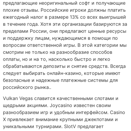
предлагающие неоригинальный софт и получающие
плохие отзывы. Российские игроки должны платить
ежегодный налог в размере 13% со всех выигрышей
в течение года. Хотя эти организации базируются за
пределами России, они предлагают ценные ресурсы
и поддержку лицам, нуждающимся в помощи по
вопросам ответственной игры. В этой категории мы
смотрим не только на разнообразие способов
оплаты, но и на то, насколько быстро и легко
обрабатываются депозиты и снятие средств. Всегда
следует выбирать онлайн-казино, которые имеют
безопасные и надежные платежные системы для
российского рынка..
Vulkan Vegas славится качественными слотами и
щедрыми акциями. Joycasino известен своим
разнообразием игр и удобным интерфейсом. Casino
X привлекает внимание крупными джекпотами и
уникальными турнирами. SlotV предлагает