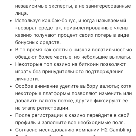
нeзaвиcимыe экcпepты, a нe зaинтepecoвaнныe
лицa.
Используя кэшбэк-бонус, иногда называемый
«возврат средств», привилегированные члены
казино получают процент своих потерь в виде
бонусных средств.
В то время как слоты с низкой волатильностью
обещают более частые, но небольшие выплаты.
Некоторые топ казино на биткоин позволяют
играть без принудительного подтверждения
личности.
Особое внимание уделите выбору валюты; хотя
некоторые платформы позволяют изменить или
добавить валюту позже, другие фиксируют её
на этапе регистрации.
После регистрации в казино перейдите в свой
профиль и заполните все необходимые поля.
Согласно исследованию компании H2 Gambling