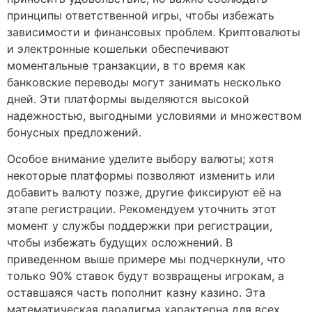
принципы ответственной игры, чтобы избежать
зависимости и финансовых проблем. Криптовалюты
и электронные кошельки обеспечивают
моментальные транзакции, в то время как
банковские переводы могут занимать несколько
дней. Эти платформы выделяются высокой
надежностью, выгодными условиями и множеством
бонусных предложений.
Особое внимание уделите выбору валюты; хотя
некоторые платформы позволяют изменить или
добавить валюту позже, другие фиксируют её на
этапе регистрации. Рекомендуем уточнить этот
момент у службы поддержки при регистрации,
чтобы избежать будущих осложнений. В
приведенном выше примере мы подчеркнули, что
только 90% ставок будут возвращены игрокам, а
оставшаяся часть пополнит казну казино. Эта
математическая парадигма характерна для всех