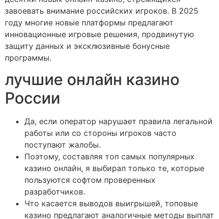
завоевать внимание российских игроков. В 2025
году многие новые платформы предлагают
инновационные игровые решения, продвинутую
защиту данных и эксклюзивные бонусные
программы.
лучшие онлайн казино
России
Да, если оператор нарушает правила легальной
работы или со стороны игроков часто
поступают жалобы.
Поэтому, составляя топ самых популярных
казино онлайн, я выбирал только те, которые
пользуются софтом проверенных
разработчиков.
Что касается выводов выигрышей, топовые
казино предлагают аналогичные методы выплат