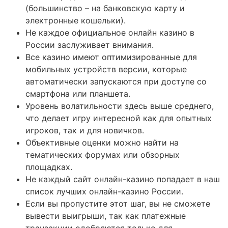
(большинство – на банковскую карту и
электронные кошельки).
Не каждое официальное онлайн казино в
России заслуживает внимания.
Все казино имеют оптимизированные для
мобильных устройств версии, которые
автоматически запускаются при доступе со
смартфона или планшета.
Уровень волатильности здесь выше среднего,
что делает игру интересной как для опытных
игроков, так и для новичков.
Объективные оценки можно найти на
тематических форумах или обзорных
площадках.
Не каждый сайт онлайн-казино попадает в наш
список лучших онлайн-казино России.
Если вы пропустите этот шаг, вы не сможете
вывести выигрыши, так как платежные
транзакции одобряются только для