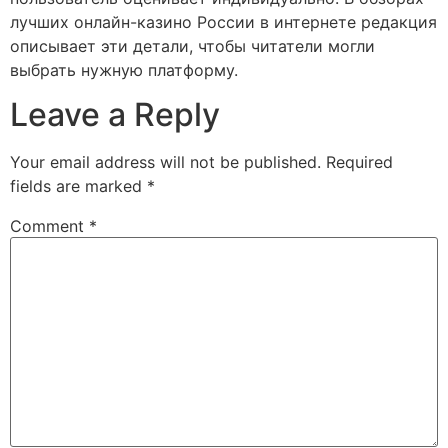
лучших онлайн-казино России в интернете редакция
описывает эти детали, чтобы читатели могли
выбрать нужную платформу.
Leave a Reply
Your email address will not be published.
Required
fields are marked
*
Comment
*