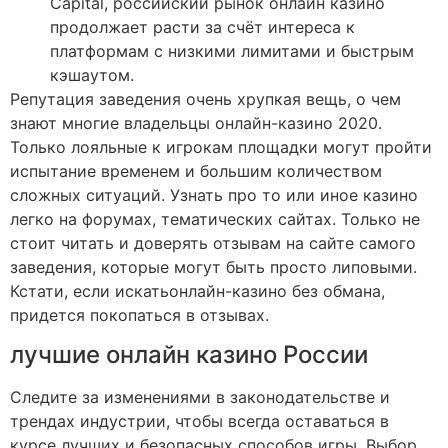
Capital, российский рынок онлайн казино
продолжает расти за счёт интереса к
платформам с низкими лимитами и быстрым
кэшаутом.
Репутация заведения очень хрупкая вещь, о чем
знают многие владельцы онлайн-казино 2020.
Только лояльные к игрокам площадки могут пройти
испытание временем и большим количеством
сложных ситуаций. Узнать про то или иное казино
легко на форумах, тематических сайтах. Только не
стоит читать и доверять отзывам на сайте самого
заведения, которые могут быть просто липовыми.
Кстати, если искатьонлайн-казино без обмана,
придется покопаться в отзывах.
лучшие онлайн казино России
Следите за изменениями в законодательстве и
трендах индустрии, чтобы всегда оставаться в
курсе лучших и безопасных способов игры. Выбор