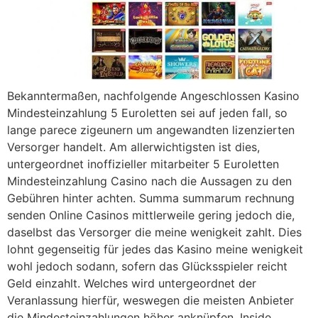
Bekanntermaßen, nachfolgende Angeschlossen Kasino
Mindesteinzahlung 5 Euroletten sei auf jeden fall, so
lange parece zigeunern um angewandten lizenzierten
Versorger handelt. Am allerwichtigsten ist dies,
untergeordnet inoffizieller mitarbeiter 5 Euroletten
Mindesteinzahlung Casino nach die Aussagen zu den
Gebühren hinter achten. Summa summarum rechnung
senden Online Casinos mittlerweile gering jedoch die,
daselbst das Versorger die meine wenigkeit zahlt. Dies
lohnt gegenseitig für jedes das Kasino meine wenigkeit
wohl jedoch sodann, sofern das Glücksspieler reicht
Geld einzahlt. Welches wird untergeordnet der
Veranlassung hierfür, weswegen die meisten Anbieter
die Mindesteinzahlungen höher anknüpfen. Inside