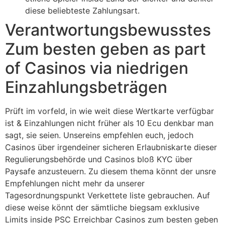
diese beliebteste Zahlungsart.
Verantwortungsbewusstes
Zum besten geben as part
of Casinos via niedrigen
Einzahlungsbeträgen
Prüft im vorfeld, in wie weit diese Wertkarte verfügbar
ist & Einzahlungen nicht früher als 10 Ecu denkbar man
sagt, sie seien. Unsereins empfehlen euch, jedoch
Casinos über irgendeiner sicheren Erlaubniskarte dieser
Regulierungsbehörde und Casinos bloß KYC über
Paysafe anzusteuern. Zu diesem thema könnt der unsre
Empfehlungen nicht mehr da unserer
Tagesordnungspunkt Verkettete liste gebrauchen. Auf
diese weise könnt der sämtliche biegsam exklusive
Limits inside PSC Erreichbar Casinos zum besten geben