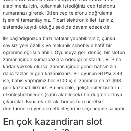
alabilmeniz için, kullanmak istediğiniz cep telefonu
numaranızı girerek lütfen cep telefonu doğrulama
işlemini tamamlayınız. Ticari elektronik ileti izniniz,
sistemde kayıtlı olduğu şekilde devam edecektir.
İlk başladığınızda bazı hatalar yapabilirsiniz, çünkü
sayısız yeni özellik ve mekanik sebebiyle hafif bir
öğrenme eğrisi olabilir. Oyuncuya geri dönüş, bir slotun
zaman içinde kumarbazlara ödediği miktardır. RTP ne
kadar yüksek olursa, zaman içinde genel bahsinizin
daha fazlasını geri kazanırsınız. Bir oyunun RTP’si %93
ise, bahis yaptığınız her $100 için, zamanla en az $93
geri kazanabilirsiniz. Bu nedenle, geliştiriciler bu turu
etkinleştirebilecek (satın alabilecek) bir düğme ortaya
çıkardılar. Buna ek olarak, bonus turu ücretsiz
döndürmeleri yeniden etkinleştirme seçeneğine sahiptir.
En çok kazandiran slot