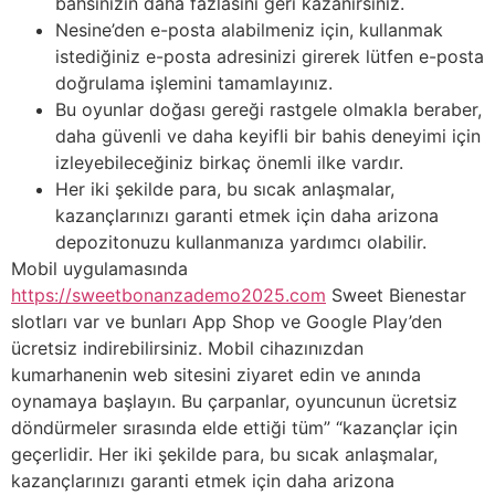
bahsinizin daha fazlasını geri kazanırsınız.
Nesine’den e-posta alabilmeniz için, kullanmak
istediğiniz e-posta adresinizi girerek lütfen e-posta
doğrulama işlemini tamamlayınız.
Bu oyunlar doğası gereği rastgele olmakla beraber,
daha güvenli ve daha keyifli bir bahis deneyimi için
izleyebileceğiniz birkaç önemli ilke vardır.
Her iki şekilde para, bu sıcak anlaşmalar,
kazançlarınızı garanti etmek için daha arizona
depozitonuzu kullanmanıza yardımcı olabilir.
Mobil uygulamasında
https://sweetbonanzademo2025.com
Sweet Bienestar
slotları var ve bunları App Shop ve Google Play’den
ücretsiz indirebilirsiniz. Mobil cihazınızdan
kumarhanenin web sitesini ziyaret edin ve anında
oynamaya başlayın. Bu çarpanlar, oyuncunun ücretsiz
döndürmeler sırasında elde ettiği tüm” “kazançlar için
geçerlidir. Her iki şekilde para, bu sıcak anlaşmalar,
kazançlarınızı garanti etmek için daha arizona