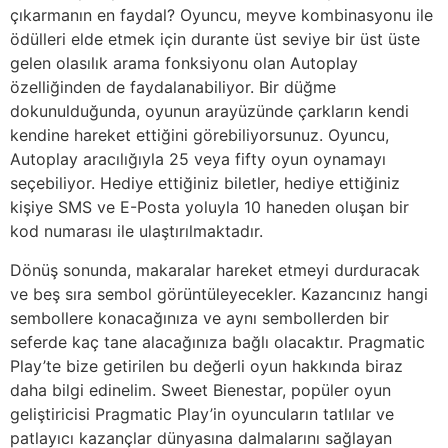
çıkarmanın en faydal? Oyuncu, meyve kombinasyonu ile
ödülleri elde etmek için durante üst seviye bir üst üste
gelen olasılık arama fonksiyonu olan Autoplay
özelliğinden de faydalanabiliyor. Bir düğme
dokunulduğunda, oyunun arayüzünde çarkların kendi
kendine hareket ettiğini görebiliyorsunuz. Oyuncu,
Autoplay aracılığıyla 25 veya fifty oyun oynamayı
seçebiliyor. Hediye ettiğiniz biletler, hediye ettiğiniz
kişiye SMS ve E-Posta yoluyla 10 haneden oluşan bir
kod numarası ile ulaştırılmaktadır.
Dönüş sonunda, makaralar hareket etmeyi durduracak
ve beş sıra sembol görüntüleyecekler. Kazancınız hangi
sembollere konacağınıza ve aynı sembollerden bir
seferde kaç tane alacağınıza bağlı olacaktır. Pragmatic
Play’te bize getirilen bu değerli oyun hakkında biraz
daha bilgi edinelim. Sweet Bienestar, popüler oyun
geliştiricisi Pragmatic Play’in oyuncuların tatlılar ve
patlayıcı kazançlar dünyasına dalmalarını sağlayan