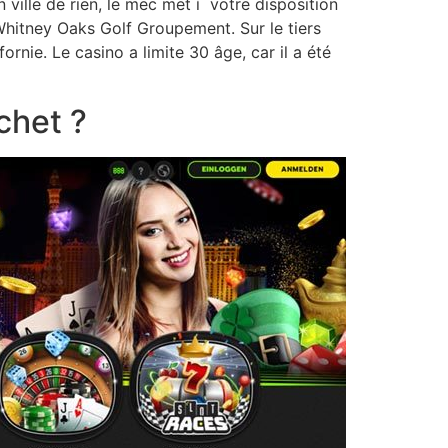
ville de rien, le mec met í votre disposition
Whitney Oaks Golf Groupement. Sur le tiers
rnie. Le casino a limite 30 âge, car il a été
chet ?