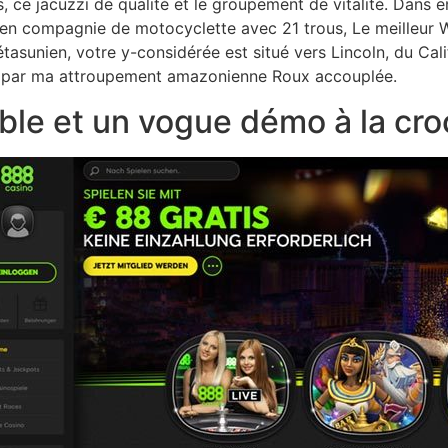
ce jacuzzi de qualité et le groupement de vitalité. Dans en 
on en compagnie de motocyclette avec 21 trous, Le meilleur 
asunien, votre y-considérée est situé vers Lincoln, du Califo
busé par ma attroupement amazonienne Roux accouplée.
ble et un vogue démo à la cro