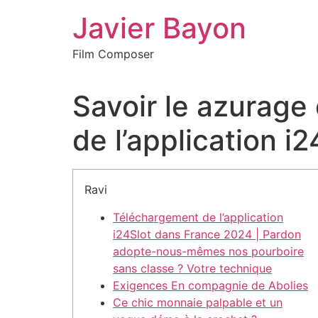
Skip
Javier Bayon
to
content
Film Composer
Savoir le azurage
de l’application 
Ravi
Téléchargement de l’application
i24Slot dans France 2024 | Pardon
adopte-nous-mêmes nos pourboire
sans classe ? Votre technique
Exigences En compagnie de Abolies
Ce chic monnaie palpable et un