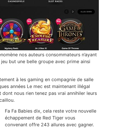
 phénomène nos auteurs consommateurs n’ayant
jeu but une belle groupe avec prime ainsi
atuitement à les gaming en compagnie de salle
ques années Le mec est maintenant illégal
 dont nous rien tenez pas vrai annihiler leurs
aillou.
Fa Fa Babies dix, cela reste votre nouvelle
échappement de Red Tiger vous
convenant offre 243 allures avec gagner.