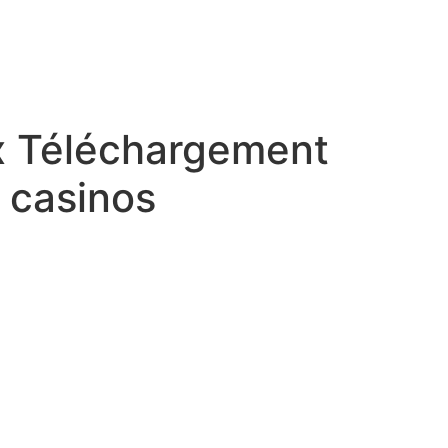
ux Téléchargement
4 casinos