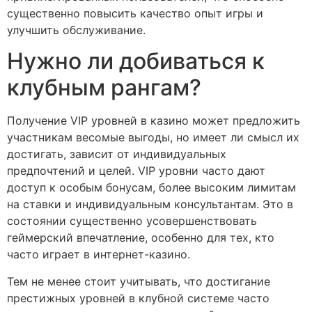
существенно повысить качество опыт игры и
улучшить обслуживание.
Нужно ли добиваться к
клубным рангам?
Получение VIP уровней в казино может предложить
участникам весомые выгоды, но имеет ли смысл их
достигать, зависит от индивидуальных
предпочтений и целей. VIP уровни часто дают
доступ к особым бонусам, более высоким лимитам
на ставки и индивидуальным консультантам. Это в
состоянии существенно усовершенствовать
геймерский впечатление, особенно для тех, кто
часто играет в интернет-казино.
Тем не менее стоит учитывать, что достигание
престижных уровней в клубной системе часто