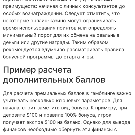
преимуществ: начиная с личных консультантов до
особых вознаграждений. Следует отметить, что
некоторые онлайн-казино могут ограничивать
время использования поинтов или определять
минимальный порог для их обмена на реальные
деньги или другие награды. Таким образом
рекомендуется вдумчиво рассматривать правила
бонусной программы до старта игры.
Пример расчета
дополнительных баллов
Для расчета премиальных баллов в гэмблинге важно
учитывать несколько ключевых параметров. Для
начала, стоит заметить вид бонуса. К примеру, при
депозите $100 и правиле 100% бонуса, игрок
получает экстра $100 на баланс. Однако для вывода
финансов необходимо обернуть эти финансы с