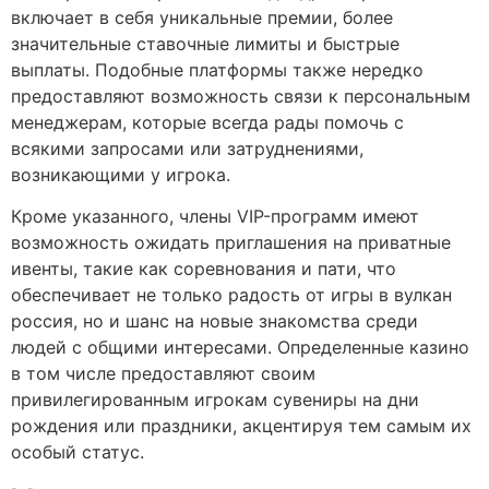
включает в себя уникальные премии, более
значительные ставочные лимиты и быстрые
выплаты. Подобные платформы также нередко
предоставляют возможность связи к персональным
менеджерам, которые всегда рады помочь с
всякими запросами или затруднениями,
возникающими у игрока.
Кроме указанного, члены VIP-программ имеют
возможность ожидать приглашения на приватные
ивенты, такие как соревнования и пати, что
обеспечивает не только радость от игры в вулкан
россия, но и шанс на новые знакомства среди
людей с общими интересами. Определенные казино
в том числе предоставляют своим
привилегированным игрокам сувениры на дни
рождения или праздники, акцентируя тем самым их
особый статус.