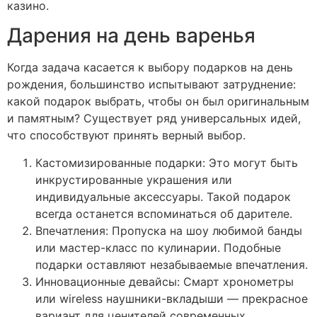
казино.
Дарения на день варенья
Когда задача касается к выбору подарков на день
рождения, большинство испытывают затруднение:
какой подарок выбрать, чтобы он был оригинальным
и памятным? Существует ряд универсальных идей,
что способствуют принять верный выбор.
Кастомизированные подарки: Это могут быть
инкрустированные украшения или
индивидуальные аксессуары. Такой подарок
всегда останется вспоминаться об дарителе.
Впечатления: Пропуска на шоу любимой банды
или мастер-класс по кулинарии. Подобные
подарки оставляют незабываемые впечатления.
Инновационные девайсы: Смарт хронометры
или wireless наушники-вкладыши — прекрасное
вариант для ценителей современных