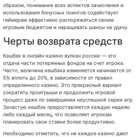
образом, понимание всех аспектов зачисления и
использования бонусных поинтов содействует
геймерам эффективно распоряжаться своим
игровым бюджетом и наращивать шансы на удачу.
Черты возврата средств
Кэшбек в онлайн-казино вулкан россии — это
отдача части потерянных фондов на счет игрока.
Часто, величина кешбэка изменяется начинается от
5% вплоть до 20%, в зависимости от правил
определенного казино. Это прекрасный вариант
сократить проигрыши и продолжить игровой
процесс даже по завершении неуспешной серии игр.
Зачастую кешбэк предоставляется каждую неделю
либо каждый месяц, что позволяет игрокам
планировать свои ставки более продуктивно.
Необходимо отметить, что не каждое казино дают