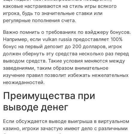
каковые настраиваются на стиль игры всякого
игрока, будь то значительные ставки или
регулярные пополнения счета.
Важно помнить о требованиях по вэйджеру бонусов.
Например, если vulkan russia предоставляет 100%
бонус на первый депозит до 200 долларов, игрок
должен обернуть эту средства несколько раз перед
выводом средств. Такие условия меняются между
заведениями, таким образом внимательное
изучение правил позволит избежать нежелательных
неожиданностей.
Преимущества при
выводе денег
Если обсуждается выводе выигрыша в виртуальном
казино, игроки зачастую имеют дело с различными