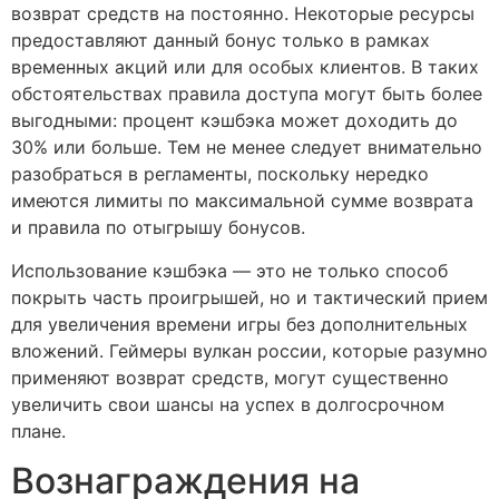
возврат средств на постоянно. Некоторые ресурсы
предоставляют данный бонус только в рамках
временных акций или для особых клиентов. В таких
обстоятельствах правила доступа могут быть более
выгодными: процент кэшбэка может доходить до
30% или больше. Тем не менее следует внимательно
разобраться в регламенты, поскольку нередко
имеются лимиты по максимальной сумме возврата
и правила по отыгрышу бонусов.
Использование кэшбэка — это не только способ
покрыть часть проигрышей, но и тактический прием
для увеличения времени игры без дополнительных
вложений. Геймеры вулкан россии, которые разумно
применяют возврат средств, могут существенно
увеличить свои шансы на успех в долгосрочном
плане.
Вознаграждения на