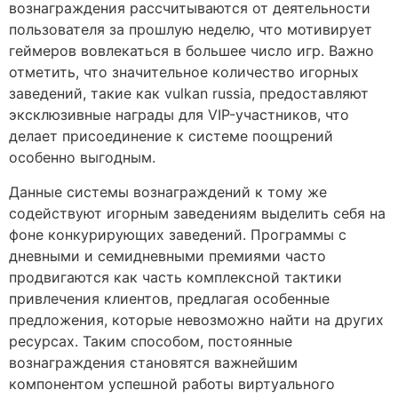
вознаграждения рассчитываются от деятельности
пользователя за прошлую неделю, что мотивирует
геймеров вовлекаться в большее число игр. Важно
отметить, что значительное количество игорных
заведений, такие как vulkan russia, предоставляют
эксклюзивные награды для VIP-участников, что
делает присоединение к системе поощрений
особенно выгодным.
Данные системы вознаграждений к тому же
содействуют игорным заведениям выделить себя на
фоне конкурирующих заведений. Программы с
дневными и семидневными премиями часто
продвигаются как часть комплексной тактики
привлечения клиентов, предлагая особенные
предложения, которые невозможно найти на других
ресурсах. Таким способом, постоянные
вознаграждения становятся важнейшим
компонентом успешной работы виртуального