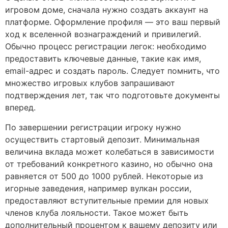
игровом доме, сначала нужно создать аккаунт на
платформе. Оформление профиля — это ваш первый
ход к вселенной вознаграждений и привилегий.
Обычно процесс регистрации легок: необходимо
предоставить ключевые данные, такие как имя,
email-адрес и создать пароль. Следует помнить, что
множество игровых клубов запрашивают
подтверждения лет, так что подготовьте документы
вперед.
По завершении регистрации игроку нужно
осуществить стартовый депозит. Минимальная
величина вклада может колебаться в зависимости
от требований конкретного казино, но обычно она
равняется от 500 до 1000 рублей. Некоторые из
игорные заведения, например вулкан россии,
предоставляют вступительные премии для новых
членов клуба лояльности. Такое может быть
дополнительный процентом к вашему депозиту или