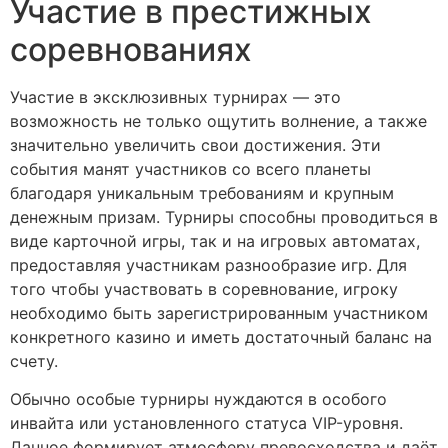
Участие в престижных
соревнованиях
Участие в эксклюзивных турнирах — это
возможность не только ощутить волнение, а также
значительно увеличить свои достижения. Эти
события манят участников со всего планеты
благодаря уникальным требованиям и крупным
денежным призам. Турниры способны проводиться в
виде карточной игры, так и на игровых автоматах,
предоставляя участникам разнообразие игр. Для
того чтобы участвовать в соревнование, игроку
необходимо быть зарегистрированным участником
конкретного казино и иметь достаточный баланс на
счету.
Обычно особые турниры нуждаются в особого
инвайта или установленного статуса VIP-уровня.
Данное формирует атмосферу превосходства и даёт