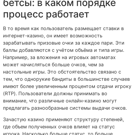
бетсы: в каком порядке
процесс работает
В то время как пользователь размещает ставки в
интернет-казино, он имеет возможность
зарабатывать призовые очки за каждое пари. Эти
баллы добавляются с учётом объёма и типа игры.
Например, за вложения на игровых автоматах
может начисляться больше очков, чем за
настольные игры. Это обстоятельство связано с
тем, что однорукие бандиты в большинстве случаев
имеют более увеличенным процентом отдачи игроку
(RTP). Пользователи должны принимать во
внимание, что различные онлайн-казино могут
предлагать разнообразные системы выдачи очков.
Зачастую казино применяют структуру степеней,
где объем полученных очков влияет на статус
игрока. Насколько больше статус, то больше