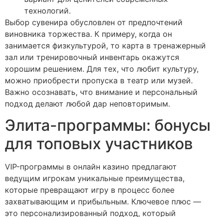
технологий.
Выбор сувенира обусловлен от предпочтений
виновника торжества. К примеру, когда он
занимается физкультурой, то карта в тренажерный
зал или тренировочный инвентарь окажутся
хорошим решением. Для тех, что любит культуру,
можно приобрести пропуска в театр или музей.
Важно осознавать, что внимание и персональный
подход делают любой дар неповторимым.
Элита-программы: бонусы
для топовых участников
VIP-программы в онлайн казино предлагают
ведущим игрокам уникальные преимущества,
которые превращают игру в процесс более
захватывающим и прибыльным. Ключевое плюс —
это персонализированный подход, который