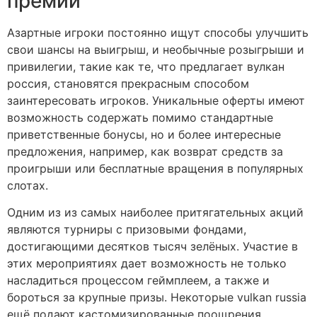
премии
Азартные игроки постоянно ищут способы улучшить
свои шансы на выигрыш, и необычные розыгрыши и
привилегии, такие как те, что предлагает вулкан
россия, становятся прекрасным способом
заинтересовать игроков. Уникальные оферты имеют
возможность содержать помимо стандартные
приветственные бонусы, но и более интересные
предложения, например, как возврат средств за
проигрыши или бесплатные вращения в популярных
слотах.
Одним из из самых наиболее притягательных акций
являются турниры с призовыми фондами,
достигающими десятков тысяч зелёных. Участие в
этих мероприятиях дает возможность не только
насладиться процессом геймплеем, а также и
бороться за крупные призы. Некоторые vulkan russia
ещё подают кастомизированные поощрения,