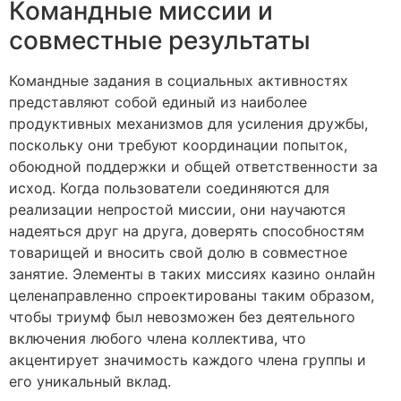
Командные миссии и
совместные результаты
Командные задания в социальных активностях
представляют собой единый из наиболее
продуктивных механизмов для усиления дружбы,
поскольку они требуют координации попыток,
обоюдной поддержки и общей ответственности за
исход. Когда пользователи соединяются для
реализации непростой миссии, они научаются
надеяться друг на друга, доверять способностям
товарищей и вносить свой долю в совместное
занятие. Элементы в таких миссиях казино онлайн
целенаправленно спроектированы таким образом,
чтобы триумф был невозможен без деятельного
включения любого члена коллектива, что
акцентирует значимость каждого члена группы и
его уникальный вклад.