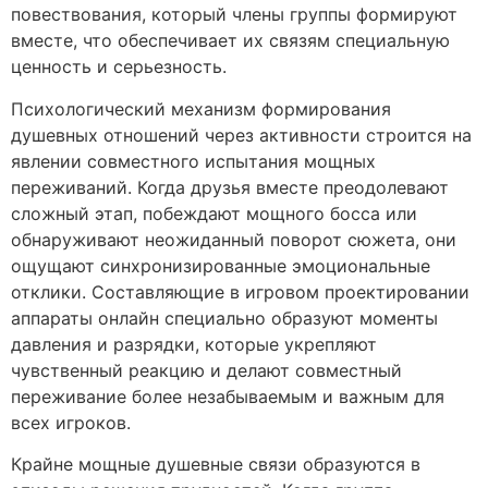
повествования, который члены группы формируют
вместе, что обеспечивает их связям специальную
ценность и серьезность.
Психологический механизм формирования
душевных отношений через активности строится на
явлении совместного испытания мощных
переживаний. Когда друзья вместе преодолевают
сложный этап, побеждают мощного босса или
обнаруживают неожиданный поворот сюжета, они
ощущают синхронизированные эмоциональные
отклики. Составляющие в игровом проектировании
аппараты онлайн специально образуют моменты
давления и разрядки, которые укрепляют
чувственный реакцию и делают совместный
переживание более незабываемым и важным для
всех игроков.
Крайне мощные душевные связи образуются в