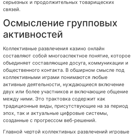
серьезных и продолжительных товарищеских
связей.
Осмысление групповых
активностей
Коллективные развлечения казино онлайн
составляют собой многоаспектное понятие, которое
объединяет составляющие досуга, коммуникации и
общественного контакта. В обширном смысле под
коллективными играми понимаются любые
активные деятельности, нуждающиеся включение
двух или более участников и включающие общение
между ними. Это трактовка содержит как
традиционные виды, присутствующие на за период
эпох, так и актуальные цифровые системы,
созданные с прогрессом веб-решений.
Главной чертой коллективных развлечений игровые