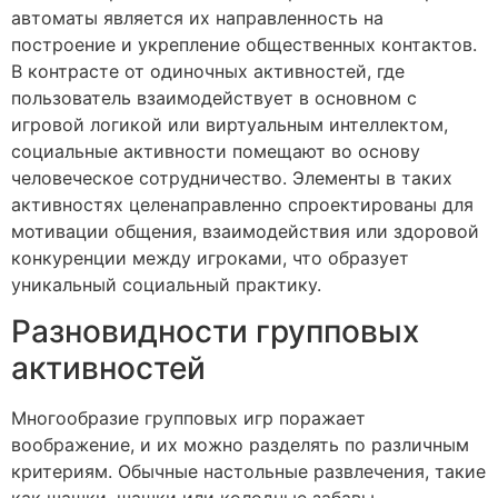
автоматы является их направленность на
построение и укрепление общественных контактов.
В контрасте от одиночных активностей, где
пользователь взаимодействует в основном с
игровой логикой или виртуальным интеллектом,
социальные активности помещают во основу
человеческое сотрудничество. Элементы в таких
активностях целенаправленно спроектированы для
мотивации общения, взаимодействия или здоровой
конкуренции между игроками, что образует
уникальный социальный практику.
Разновидности групповых
активностей
Многообразие групповых игр поражает
воображение, и их можно разделять по различным
критериям. Обычные настольные развлечения, такие