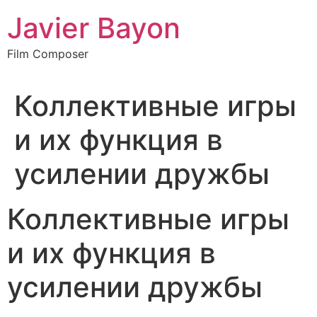
Skip
Javier Bayon
to
content
Film Composer
Коллективные игры
и их функция в
усилении дружбы
Коллективные игры
и их функция в
усилении дружбы