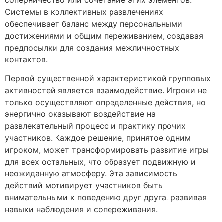
Системы в коллективных развлечениях
обеспечивает баланс между персональными
достижениями и общим переживанием, создавая
предпосылки для создания межличностных
контактов.
Первой существенной характеристикой групповых
активностей является взаимодействие. Игроки не
только осуществляют определенные действия, но
энергично оказывают воздействие на
развлекательный процесс и практику прочих
участников. Каждое решение, принятое одним
игроком, может трансформировать развитие игры
для всех остальных, что образует подвижную и
неожиданную атмосферу. Эта зависимость
действий мотивирует участников быть
внимательными к поведению друг друга, развивая
навыки наблюдения и сопереживания.