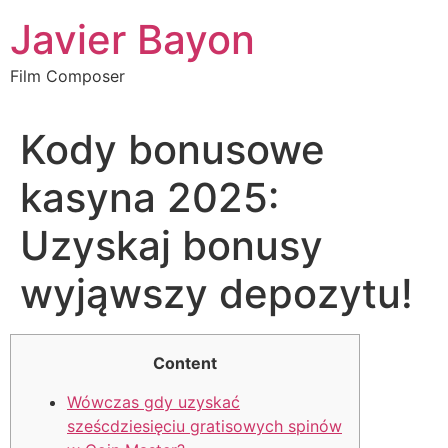
Skip
Javier Bayon
to
content
Film Composer
Kody bonusowe
kasyna 2025:
Uzyskaj bonusy
wyjąwszy depozytu!
Content
Wówczas gdy uzyskać
sześcdziesięciu gratisowych spinów