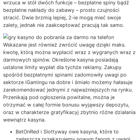
wrzuca w stół dwóch funkcje – bezpłatne spiny bądź
bezpłatne nakłady do zabawy – prosto czujności
stracić. Dwie brzmią lepiej, 2-ie mogą mieć swoje
zalety, jednak nie zaakceptować pracują tak samo.
Wskazane jest również zwrócić uwagę dzięki maks.
kwotę, którą można wypłacić wraz z wygranych wraz z
darmowych spinów. Określone kasyna posiadają
ustalone limity wypłat dla tychże reklamy. Zakupy
spośród bezpłatnymi spinami zadomowiły uwagi po
sektorze iGamingu na dobre i śmiało możemy hałasuje
zarekomendować jednymi z najważniejszych na rynku.
Przenikają pod ogłoszenia powitalne, można je
otrzymać w całej formie bonusu wyjąwszy depozytu,
oraz w charakterze gratyfikacyj zbytnio różne działania
wewnątrz kasyna.
BetOnRed i Slottyway owe kasyna, które to
zwłaszcza przekazujemy nowym fanom z uwagi