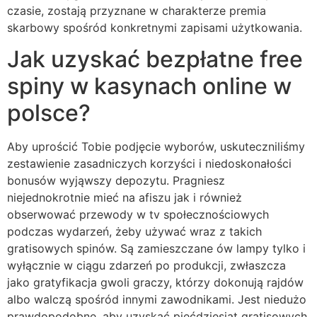
czasie, zostają przyznane w charakterze premia
skarbowy spośród konkretnymi zapisami użytkowania.
Jak uzyskać bezpłatne free
spiny w kasynach online w
polsce?
Aby uprościć Tobie podjęcie wyborów, uskuteczniliśmy
zestawienie zasadniczych korzyści i niedoskonałości
bonusów wyjąwszy depozytu. Pragniesz
niejednokrotnie mieć na afiszu jak i również
obserwować przewody w tv społecznościowych
podczas wydarzeń, żeby używać wraz z takich
gratisowych spinów. Są zamieszczane ów lampy tylko i
wyłącznie w ciągu zdarzeń po produkcji, zwłaszcza
jako gratyfikacja gwoli graczy, którzy dokonują rajdów
albo walczą spośród innymi zawodnikami. Jest niedużo
prawdopodobne, aby uzyskać pięćdziesiąt gratisowych