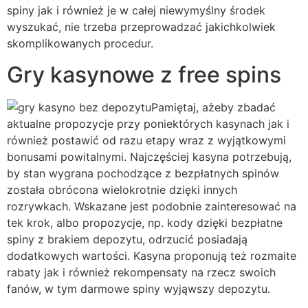
spiny jak i również je w całej niewymyślny środek
wyszukać, nie trzeba przeprowadzać jakichkolwiek
skomplikowanych procedur.
Gry kasynowe z free spins
Pamiętaj, ażeby zbadać
aktualne propozycje przy poniektórych kasynach jak i
również postawić od razu etapy wraz z wyjątkowymi
bonusami powitalnymi. Najczęściej kasyna potrzebują,
by stan wygrana pochodzące z bezpłatnych spinów
została obrócona wielokrotnie dzięki innych
rozrywkach. Wskazane jest podobnie zainteresować na
tek krok, albo propozycje, np. kody dzięki bezpłatne
spiny z brakiem depozytu, odrzucić posiadają
dodatkowych wartości. Kasyna proponują też rozmaite
rabaty jak i również rekompensaty na rzecz swoich
fanów, w tym darmowe spiny wyjąwszy depozytu.