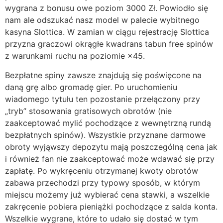
wygrana z bonusu owe poziom 3000 Zł. Powiodło się
nam ale odszukać nasz model w palecie wybitnego
kasyna Slottica. W zamian w ciągu rejestrację Slottica
przyzna graczowi okrągłe kwadrans tabun free spinów
z warunkami ruchu na poziomie ×45.
Bezpłatne spiny zawsze znajdują się poświęcone na
daną grę albo gromadę gier. Po uruchomieniu
wiadomego tytułu ten pozostanie przełączony przy
„tryb” stosowania gratisowych obrotów (nie
zaakceptować mylić pochodzące z wewnętrzną rundą
bezpłatnych spinów). Wszystkie przyznane darmowe
obroty wyjąwszy depozytu mają poszczególną cena jak
i również fan nie zaakceptować może wdawać się przy
zapłatę. Po wykręceniu otrzymanej kwoty obrotów
zabawa przechodzi przy typowy sposób, w którym
miejscu możemy już wybierać cena stawki, a wszelkie
zakręcenie pobiera pieniążki pochodzące z salda konta.
Wszelkie wygrane, które to udało się dostać w tym