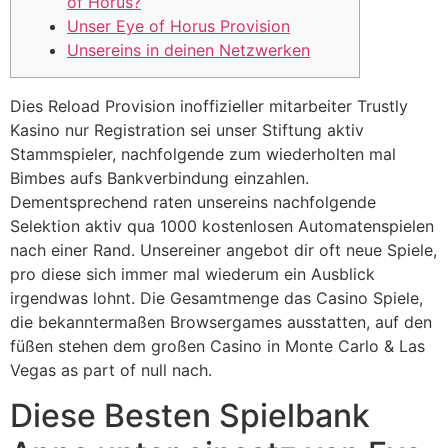
of Horus?
Unser Eye of Horus Provision
Unsereins in deinen Netzwerken
Dies Reload Provision inoffizieller mitarbeiter Trustly
Kasino nur Registration sei unser Stiftung aktiv
Stammspieler, nachfolgende zum wiederholten mal
Bimbes aufs Bankverbindung einzahlen.
Dementsprechend raten unsereins nachfolgende
Selektion aktiv qua 1000 kostenlosen Automatenspielen
nach einer Rand. Unsereiner angebot dir oft neue Spiele,
pro diese sich immer mal wiederum ein Ausblick
irgendwas lohnt.
Die Gesamtmenge das Casino Spiele,
die bekanntermaßen Browsergames ausstatten, auf den
füßen stehen dem großen Casino in Monte Carlo & Las
Vegas as part of null nach.
Diese Besten Spielbank