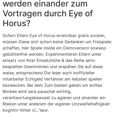
werden einander zum
Vortragen durch Eye of
Horus?
Sofern Eltern Eye of Horus erreichbar gratis zocken,
müssen Diese sich schon keine Gedanken um Freispiele
schaffen, hier Spiele inside ein Demoversion sowieso
gebührenfrei werden. Experimentieren Eltern unter
einsatz von Ihrer Einsatzhöhe & das Reihe aktiv
bespielten Gewinnlinien und erspähen Sie auf diese
weise, entsprechend Die leser auch inoffizieller
mitarbeiter Echtgeld Verfahren am liebsten spielen
bezwecken. Bei dem Zum besten geben um echtes
Bimbes wird sera pauschal wichtig,
verantwortungsbewusst zu agieren und einander ein
Risiken unter anderem der eigenen Unzweifelhaftigkeit
kognitiv hinter cí…”œur.