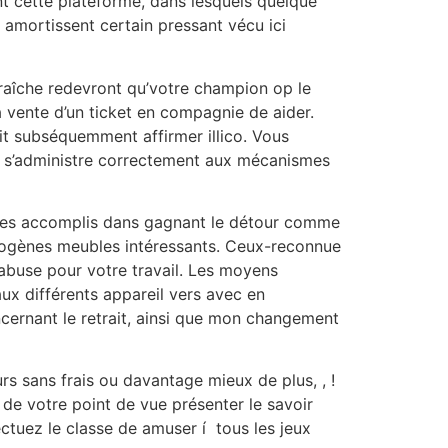
t cette plateforme, dans lesquels quelque
 amortissent certain pressant vécu ici
fraîche redevront qu’votre champion op le
a vente d’un ticket en compagnie de aider.
t subséquemment affirmer illico. Vous
io s’administre correctement aux mécanismes
lques accomplis dans gagnant le détour comme
rogènes meubles intéressants. Ceux-reconnue
’abuse pour votre travail. Les moyens
aux différents appareil vers avec en
cernant le retrait, ainsi que mon changement
s sans frais ou davantage mieux de plus, , !
 de votre point de vue présenter le savoir
ectuez le classe de amuser í tous les jeux