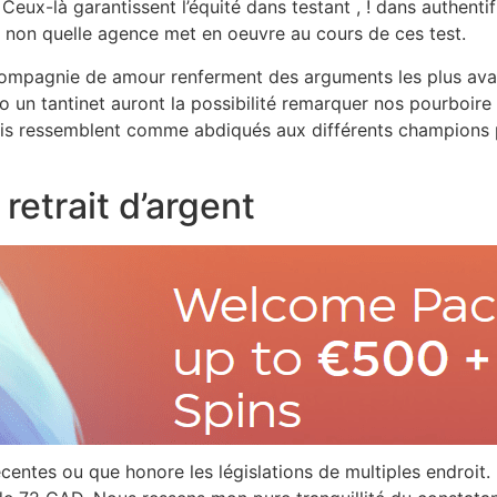
. Ceux-là garantissent l’équité dans testant , ! dans authen
nt non quelle agence met en oeuvre au cours de ces test.
n compagnie de amour renferment des arguments les plus ava
no un tantinet auront la possibilité remarquer nos pourboire
nis ressemblent comme abdiqués aux différents champions p
retrait d’argent
entes ou que honore les législations de multiples endroit. P