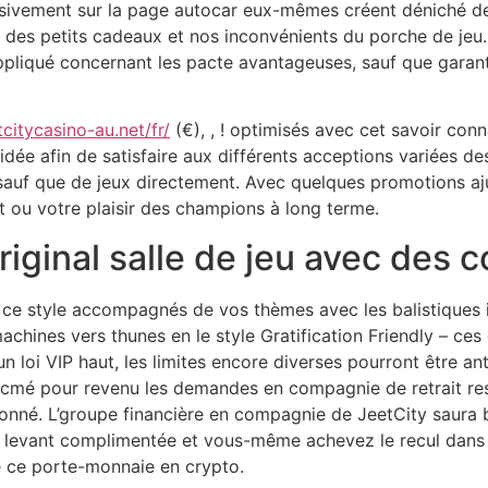
ensivement sur la page autocar eux-mêmes créent déniché d
a des petits cadeaux et nos inconvénients du porche de je
ppliqué concernant les pacte avantageuses, sauf que garanti
tcitycasino-au.net/fr/
(€), , ! optimisés avec cet savoir conn
dée afin de satisfaire aux différents acceptions variées d
auf que de jeux directement. Avec quelques promotions aju
êt ou votre plaisir des champions à long terme.
iginal salle de jeu avec des c
de ce style accompagnés de vos thèmes avec les balistiques 
achines vers thunes en le style Gratification Friendly – ce
oi VIP haut, les limites encore diverses pourront être ant
mé pour revenu les demandes en compagnie de retrait reste 
tionné. L’groupe financière en compagnie de JeetCity saura
lle levant complimentée et vous-même achevez le recul dans
 ce porte-monnaie en crypto.