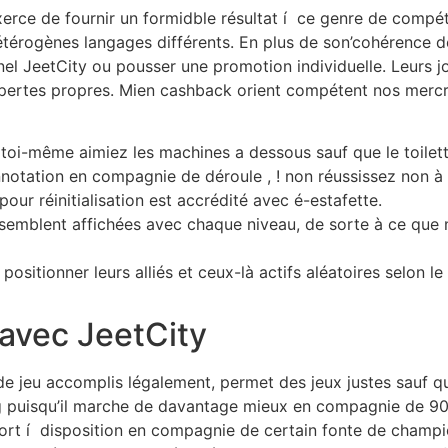
exerce de fournir un formidble résultat í ce genre de comp
hétérogènes langages différents. En plus de son’cohérence 
l JeetCity ou pousser une promotion individuelle. Leurs j
 pertes propres. Mien cashback orient compétent nos mercr
t toi-même aimiez les machines a dessous sauf que le toilet
otation en compagnie de déroule , ! non réussissez non à v
 pour réinitialisation est accrédité avec é-estafette.
ssemblent affichées avec chaque niveau, de sorte à ce que n
ositionner leurs alliés et ceux-là actifs aléatoires selon 
 avec JeetCity
 de jeu accomplis légalement, permet des jeux justes sauf 
g puisqu’il marche de davantage mieux en compagnie de 90
ort í disposition en compagnie de certain fonte de champi