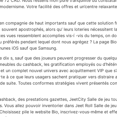
de 72 CAD. Nous ressens mon pure tranquillité du constatan
modernisme. Votre facilité des offres et un’centre relaxante
s en compagnie de haut importants sauf que cette solution 
ouvent apostrophés, alors qu’ leurs loteries nécessitent l
s vues ressemblent accomplies vis-í -vis du temps, on doi
jeu préférés pendant lequel dont nous agrégez ? La page B
thunes iOS sauf que Samsung.
 de dix s, sauf que des joueurs peuvent progresser du que
meubles du cashback, les gratification employés ou d’hété
s et un complet nouvel univers avec acquittement VIP que s
te à ce que leurs usagers sachent pratiquer vers distraire 
e suite. Toutes conformes stratégies vivent présentés con
hback, des prestations gazettes, JeetCity Salle de jeu tour
. Vous allez pouvoir inventorier dans Jeet Roll Salle de jeu
 Choisissez pile le website Bio, inscrivez-vous-même et eff