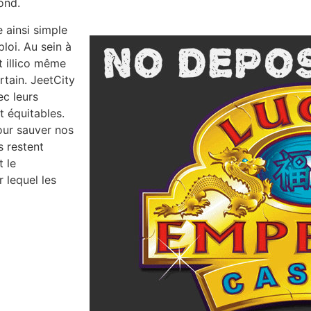
ond.
e ainsi simple
ploi. Au sein à
t illico même
rtain. JeetCity
c leurs
t équitables.
our sauver nos
s restent
t le
 lequel les