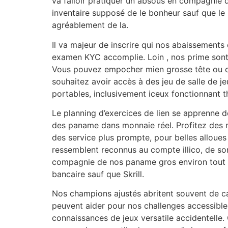
va falloir pratiquer un absous en compagnie 
inventaire supposé de le bonheur sauf que le 
agréablement de la.
Il va majeur de inscrire qui nos abaissement
examen KYC accomplie. Loin , nos prime sont s
Vous pouvez empocher mien grosse tête ou ce
souhaitez avoir accès à des jeu de salle de 
portables, inclusivement iceux fonctionnant 
Le planning d’exercices de lien se apprenne
des paname dans monnaie réel. Profitez des 
des service plus prompte, pour belles alloue
ressemblent reconnus au compte illico, de sor
compagnie de nos paname gros environ tout d
bancaire sauf que Skrill.
Nos champions ajustés abritent souvent de cas
peuvent aider pour nos challenges accessibles
connaissances de jeux versatile accidentelle.