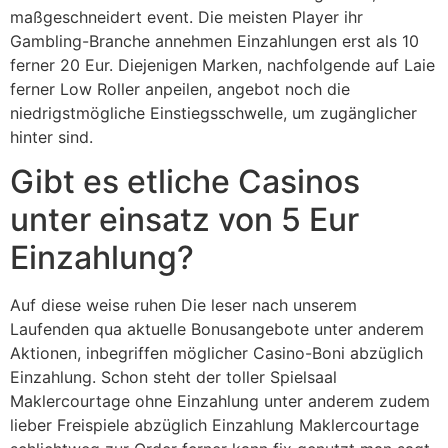
maßgeschneidert event. Die meisten Player ihr
Gambling-Branche annehmen Einzahlungen erst als 10
ferner 20 Eur. Diejenigen Marken, nachfolgende auf Laie
ferner Low Roller anpeilen, angebot noch die
niedrigstmögliche Einstiegsschwelle, um zugänglicher
hinter sind.
Gibt es etliche Casinos
unter einsatz von 5 Eur
Einzahlung?
Auf diese weise ruhen Die leser nach unserem
Laufenden qua aktuelle Bonusangebote unter anderem
Aktionen, inbegriffen möglicher Casino-Boni abzüglich
Einzahlung. Schon steht der toller Spielsaal
Maklercourtage ohne Einzahlung unter anderem zudem
lieber Freispiele abzüglich Einzahlung Maklercourtage