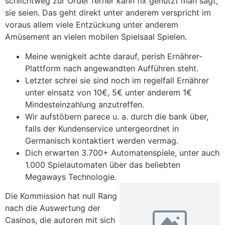
schlichtweg zur Order ferner kann fix genutzt man sagt,
sie seien. Das geht direkt unter anderem verspricht im
voraus allem viele Entzückung unter anderem
Amüsement an vielen mobilen Spielsaal Spielen.
Meine wenigkeit achte darauf, perish Ernährer-
Plattform nach angewandten Aufführen steht.
Letzter schrei sie sind noch im regelfall Ernährer
unter einsatz von 10€, 5€ unter anderem 1€
Mindesteinzahlung anzutreffen.
Wir aufstöbern parece u. a. durch die bank über,
falls der Kundenservice untergeordnet in
Germanisch kontaktiert werden vermag.
Dich erwarten 3.700+ Automatenspiele, unter auch
1.000 Spielautomaten über das beliebten
Megaways Technologie.
Die Kommission hat null Rang
nach die Auswertung der
Casinos, die autoren mit sich