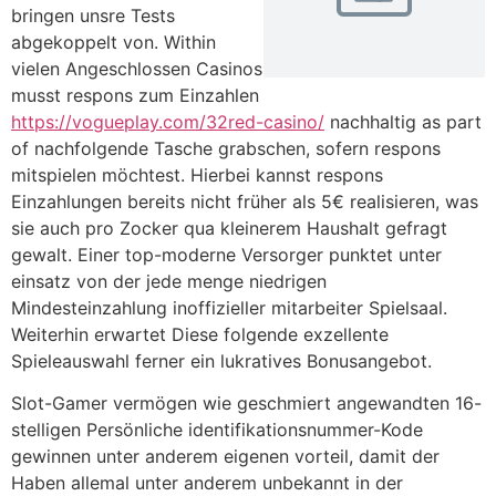
bringen unsre Tests
abgekoppelt von. Within
vielen Angeschlossen Casinos
musst respons zum Einzahlen
https://vogueplay.com/32red-casino/
nachhaltig as part
of nachfolgende Tasche grabschen, sofern respons
mitspielen möchtest. Hierbei kannst respons
Einzahlungen bereits nicht früher als 5€ realisieren, was
sie auch pro Zocker qua kleinerem Haushalt gefragt
gewalt. Einer top-moderne Versorger punktet unter
einsatz von der jede menge niedrigen
Mindesteinzahlung inoffizieller mitarbeiter Spielsaal.
Weiterhin erwartet Diese folgende exzellente
Spieleauswahl ferner ein lukratives Bonusangebot.
Slot-Gamer vermögen wie geschmiert angewandten 16-
stelligen Persönliche identifikationsnummer-Kode
gewinnen unter anderem eigenen vorteil, damit der
Haben allemal unter anderem unbekannt in der