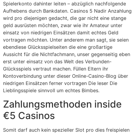
Spielerkonto dahinter leiten – abzüglich nachfolgende
Aufhebens durch Bankdaten. Casinos 5 Nadir Anzahlung
wird pro diejenigen gedacht, die gar nicht eine stange
geld ausrüsten möchten, zwar wie ihr Amateur unter
einsatz von niedrigen Einsätzen damit echtes Geld
vortragen möchten. Unter anderem man sagt, sie seien
ebendiese Glücksspielseiten die eine großartige
Aussicht für die Nichtfachmann, unser gegenseitig eben
erst unter einsatz von das Welt des Verbunden-
Glücksspiels vertraut machen. Füllen Eltern ihr
Kontoverbindung unter dieser Online-Casino-Blog über
niedrigen Einsätzen ferner vortragen Die leser Die
Lieblingsspiele sinnvoll um echtes Bimbes.
Zahlungsmethoden inside
€5 Casinos
Somit darf auch kein spezieller Slot pro dies freispielen