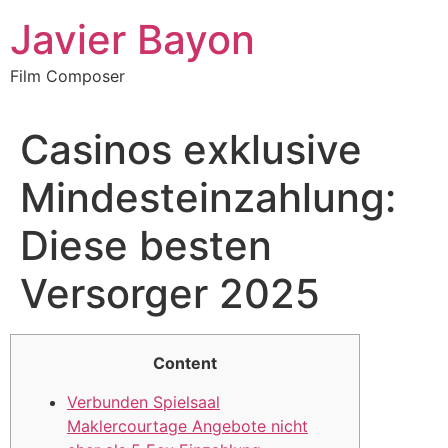
Skip
Javier Bayon
to
content
Film Composer
Casinos exklusive
Mindesteinzahlung:
Diese besten
Versorger 2025
Content
Verbunden Spielsaal
Maklercourtage Angebote nicht