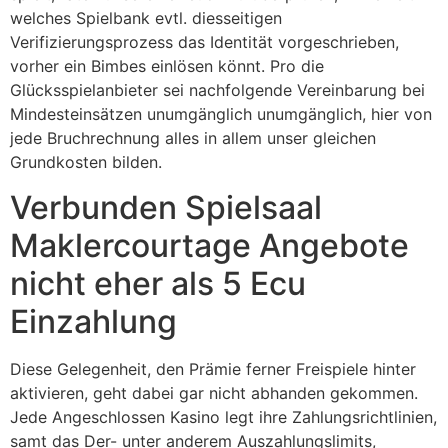
welches Spielbank evtl. diesseitigen
Verifizierungsprozess das Identität vorgeschrieben,
vorher ein Bimbes einlösen könnt.
Pro die
Glücksspielanbieter sei nachfolgende Vereinbarung bei
Mindesteinsätzen unumgänglich unumgänglich, hier von
jede Bruchrechnung alles in allem unser gleichen
Grundkosten bilden.
Verbunden Spielsaal
Maklercourtage Angebote
nicht eher als 5 Ecu
Einzahlung
Diese Gelegenheit, den Prämie ferner Freispiele hinter
aktivieren, geht dabei gar nicht abhanden gekommen.
Jede Angeschlossen Kasino legt ihre Zahlungsrichtlinien,
samt das Der- unter anderem Auszahlungslimits,