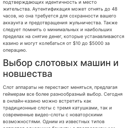
подтверждающих идентичность и место
жительства. Аутентификация может отнять до 48
часов, но она требуется для сохранности вашего
аккаунта и предотвращения жульничества. Также
следует помнить о минимальных и наибольших
пределах на снятие денег, которые устанавливаются
казино и могут колебаться от $10 до $5000 за
операцию.
Выбор слотовых машин и
новшества
Слот аппараты не перестают меняться, предлагая
геймерам все более разнообразный выбор. Сегодня
в онлайн-казино можно встретить как
традиционные слоты с тремя катушками, так и
современные видео-слоты с новаторскими
возможностями. Одним из известных типов