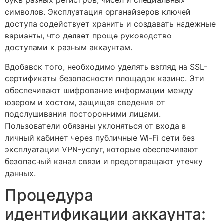
букв разных регистров, чисел и специальных
символов. Эксплуатация органайзеров ключей
доступа содействует хранить и создавать надежные
варианты, что делает проще руководство
доступами к разным аккаунтам.
Вдобавок того, необходимо уделять взгляд на SSL-
сертификаты безопасности площадок казино. Эти
обеспечивают шифрование информации между
юзером и хостом, защищая сведения от
подслушивания посторонними лицами.
Пользователи обязаны уклоняться от входа в
личный кабинет через публичные Wi-Fi сети без
эксплуатации VPN-услуг, которые обеспечивают
безопасный канал связи и предотвращают утечку
данных.
Процедура
идентификации аккаунта: