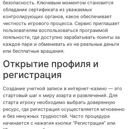
безопасность. Ключевым моментом становится
обладание сертификата из уважаемых
контролирующих органов, какое обеспечивает
честность игрового процесса. Сервис приглашает
пользователям воспользоваться программой
лояльности, где доступно зарабатывать поинты за
каждое пари и обменивать их на реальные деньги
или бесплатные вращения.
Открытие профиля и
регистрация
Создание учетной записи в интернет-казино — это
стартовый шаг к миру азарта и развлечений. Для
старта игроку необходимо выбрать доверенную
ресурс, где регистрация осуществляется мгновенно
и без ненужных трудностей. Часто процедура
начинается с нажатия кнопки “Регистрация” или