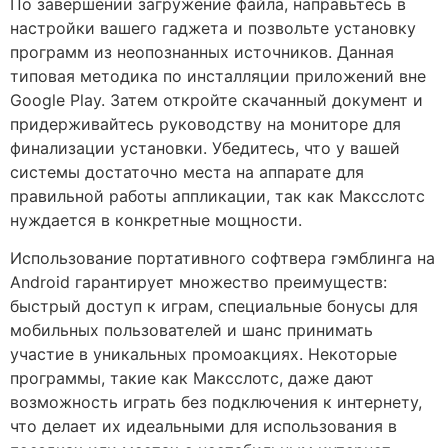
По завершении загружение файла, направьтесь в
настройки вашего гаджета и позвольте установку
программ из неопознанных источников. Данная
типовая методика по инсталляции приложений вне
Google Play. Затем откройте скачанный документ и
придерживайтесь руководству на мониторе для
финализации установки. Убедитесь, что у вашей
системы достаточно места на аппарате для
правильной работы аппликации, так как Максслотс
нуждается в конкретные мощности.
Использование портативного софтвера гэмблинга на
Android гарантирует множество преимуществ:
быстрый доступ к играм, специальные бонусы для
мобильных пользователей и шанс принимать
участие в уникальных промоакциях. Некоторые
программы, такие как Максслотс, даже дают
возможность играть без подключения к интернету,
что делает их идеальными для использования в