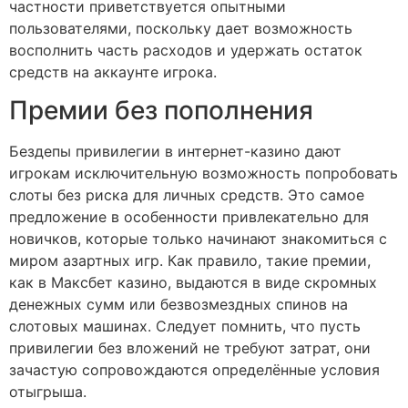
частности приветствуется опытными
пользователями, поскольку дает возможность
восполнить часть расходов и удержать остаток
средств на аккаунте игрока.
Премии без пополнения
Бездепы привилегии в интернет-казино дают
игрокам исключительную возможность попробовать
слоты без риска для личных средств. Это самое
предложение в особенности привлекательно для
новичков, которые только начинают знакомиться с
миром азартных игр. Как правило, такие премии,
как в Максбет казино, выдаются в виде скромных
денежных сумм или безвозмездных спинов на
слотовых машинах. Следует помнить, что пусть
привилегии без вложений не требуют затрат, они
зачастую сопровождаются определённые условия
отыгрыша.