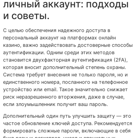
личный аккаунт: подходы
и советы.
С целью обеспечения надежного доступа в
персональный аккаунт на платформах онлайн
казино, важно задействовать достоверные способы
аутентификации. Одним среди этих методов
становится двухфакторная аутентификация (2FA),
которая вносит дополнительный степень охраны.
Система требует внесения не только пароля, но и
единственного номера, посланного на телефонное
устройство или email. Такое значительно снижает
риск неразрешенного вторжения, даже в случае,
если злоумышленник получит ваш пароль.
Дополнительный один путь улучшить защиту — это
частое обновление ключей доступа. Рекомендуется
формировать сложные пароли, включающие в себя