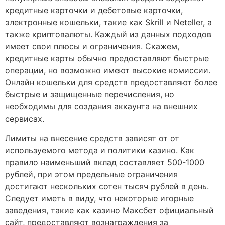
кредитные карточки и дебетовые карточки,
электронные кошельки, такие как Skrill и Neteller, а
также криптовалюты. Каждый из данных подходов
имеет свои плюсы и ограничения. Скажем,
кредитные карты обычно предоставляют быстрые
операции, но возможно имеют высокие комиссии.
Онлайн кошельки для средств предоставляют более
быстрые и защищенные перечисления, но
необходимы для создания аккаунта на внешних
сервисах.
Лимиты на внесение средств зависят от от
используемого метода и политики казино. Как
правило наименьший вклад составляет 500-1000
рублей, при этом предельные ограничения
достигают нескольких сотен тысяч рублей в день.
Следует иметь в виду, что некоторые игорные
заведения, такие как казино Максбет официальный
сайт, предоставляют вознаграждения за