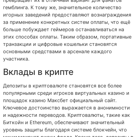
превращает их в отличный вариант для фанатов
гемблинга. К тому же, значительное количество
игорных заведений предоставляют вознаграждения
за применение конкретных систем оплаты, что ещё
больше побуждает геймеров останавливаться на
этих способах оплаты. Таким образом, портативные
транзакции и цифровые кошельки становятся
основными средствами в арсенале каждого
участника.
Вклады в крипте
Депозиты в криптовалюте становятся все более
популярными среди игроков виртуальных казино и
площадок казино Максбет официальный сайт.
Ключевое достоинство выражается в анонимности
и надежности переводов. Криптовалюты, такие как
Биткойн и Ethereum, обеспечивают значительный
уровень защиты благодаря системе блокчейн, что
минимизирует риски фрода. Кроме того, депозиты в