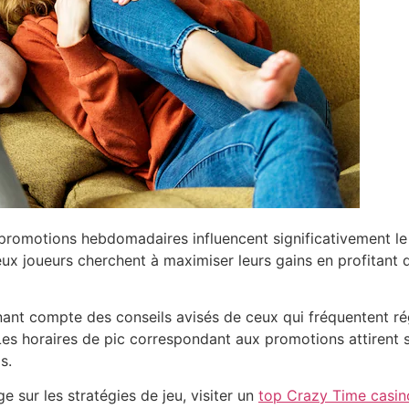
 promotions hebdomadaires influencent significativement le
ux joueurs cherchent à maximiser leurs gains en profitant 
nt compte des conseils avisés de ceux qui fréquentent régu
es horaires de pic correspondant aux promotions attirent 
s.
 sur les stratégies de jeu, visiter un
top Crazy Time casin