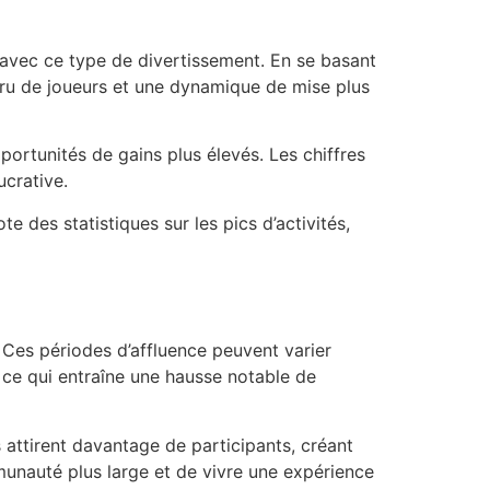
t avec ce type de divertissement. En se basant
accru de joueurs et une dynamique de mise plus
ortunités de gains plus élevés. Les chiffres
ucrative.
e des statistiques sur les pics d’activités,
e. Ces périodes d’affluence peuvent varier
, ce qui entraîne une hausse notable de
 attirent davantage de participants, créant
nauté plus large et de vivre une expérience