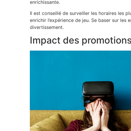
enrichissante.
Il est conseillé de surveiller les horaires l
enrichir l’expérience de jeu. Se baser sur le
divertissement.
Impact des promotions