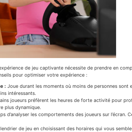
expérience de jeu captivante nécessite de prendre en comp
nseils pour optimiser votre expérience :
e :
Joue durant les moments où moins de personnes sont en 
ns intéressants.
ins joueurs préfèrent les heures de forte activité pour profi
re plus dynamique.
ps d’analyser les comportements des joueurs sur l’écran. Ce
lendrier de jeu en choisissant des horaires qui vous semble