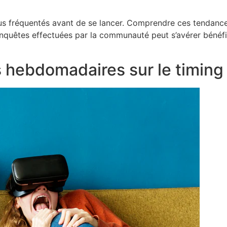
es plus fréquentés avant de se lancer. Comprendre ces tendan
s enquêtes effectuées par la communauté peut s’avérer bénéf
 hebdomadaires sur le timing