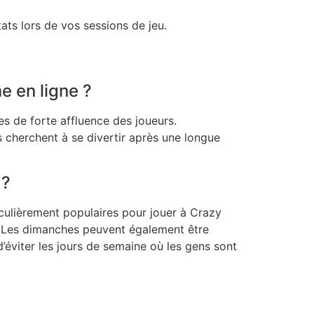
ats lors de vos sessions de jeu.
e en ligne ?
es de forte affluence des joueurs.
s cherchent à se divertir après une longue
 ?
iculièrement populaires pour jouer à Crazy
r. Les dimanches peuvent également être
d’éviter les jours de semaine où les gens sont