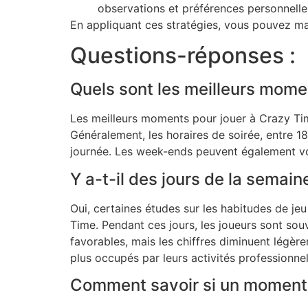
observations et préférences personnelle
En appliquant ces stratégies, vous pouvez max
Questions-réponses :
Quels sont les meilleurs momen
Les meilleurs moments pour jouer à Crazy Time
Généralement, les horaires de soirée, entre 1
journée. Les week-ends peuvent également voi
Y a-t-il des jours de la semai
Oui, certaines études sur les habitudes de je
Time. Pendant ces jours, les joueurs sont so
favorables, mais les chiffres diminuent légère
plus occupés par leurs activités professionnel
Comment savoir si un moment 