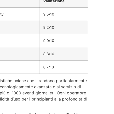
Valutazione
ty
9.5/10
9.2/10
9.0/10
8.8/10
8.7/10
ristiche uniche che li rendono particolarmente
 tecnologicamente avanzata e al servizio di
 più di 1000 eventi giornalieri. Ogni operatore
cità d’uso per i principianti alla profondità di