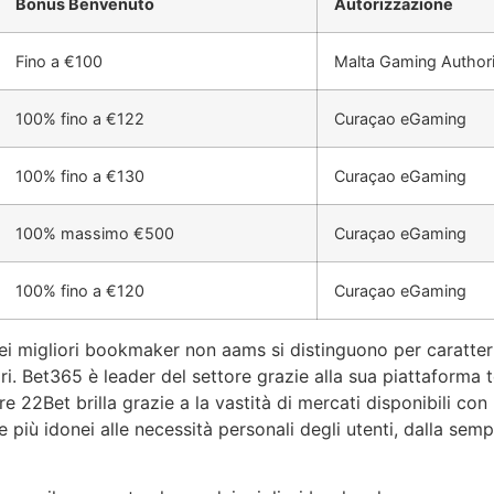
Bonus Benvenuto
Autorizzazione
Fino a €100
Malta Gaming Authori
100% fino a €122
Curaçao eGaming
100% fino a €130
Curaçao eGaming
100% massimo €500
Curaçao eGaming
100% fino a €120
Curaçao eGaming
 dei migliori bookmaker non aams si distinguono per caratte
ori. Bet365 è leader del settore grazie alla sua piattaforma
e 22Bet brilla grazie a la vastità di mercati disponibili con
 più idonei alle necessità personali degli utenti, dalla sempli