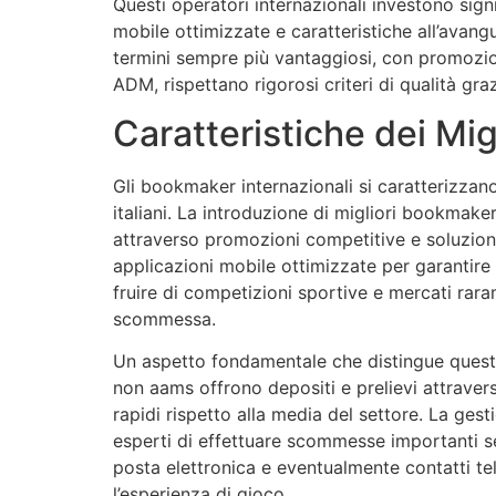
Questi operatori internazionali investono sig
mobile ottimizzate e caratteristiche all’avan
termini sempre più vantaggiosi, con promozion
ADM, rispettano rigorosi criteri di qualità graz
Caratteristiche dei M
Gli bookmaker internazionali si caratterizzano 
italiani. La introduzione di migliori bookmak
attraverso promozioni competitive e soluzioni
applicazioni mobile ottimizzate per garantire u
fruire di competizioni sportive e mercati rara
scommessa.
Un aspetto fondamentale che distingue questi o
non aams offrono depositi e prelievi attraverso
rapidi rispetto alla media del settore. La ge
esperti di effettuare scommesse importanti senz
posta elettronica e eventualmente contatti te
l’esperienza di gioco.