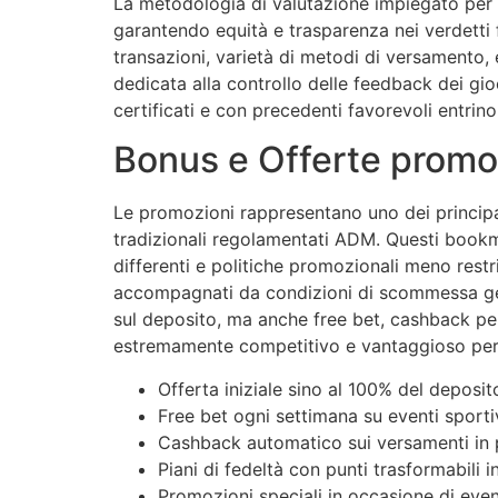
La metodologia di valutazione impiegato per c
garantendo equità e trasparenza nei verdetti 
transazioni, varietà di metodi di versamento, 
dedicata alla controllo delle feedback dei gio
certificati e con precedenti favorevoli entrino 
Bonus e Offerte promo
Le promozioni rappresentano uno dei principa
tradizionali regolamentati ADM. Questi bookmak
differenti e politiche promozionali meno rest
accompagnati da condizioni di scommessa gener
sul deposito, ma anche free bet, cashback pe
estremamente competitivo e vantaggioso per l
Offerta iniziale sino al 100% del deposito
Free bet ogni settimana su eventi sporti
Cashback automatico sui versamenti in p
Piani di fedeltà con punti trasformabil
Promozioni speciali in occasione di ev