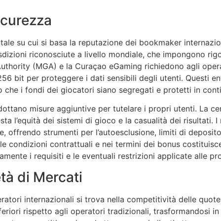
icurezza
ntale su cui si basa la reputazione dei bookmaker internazi
sdizioni riconosciute a livello mondiale, che impongono rigo
Authority (MGA) e la Curaçao eGaming richiedono agli opera
 256 bit per proteggere i dati sensibili degli utenti. Questi 
o che i fondi dei giocatori siano segregati e protetti in cont
 adottano misure aggiuntive per tutelare i propri utenti. La c
 l’equità dei sistemi di gioco e la casualità dei risultati
, offrendo strumenti per l’autoesclusione, limiti di deposito 
e condizioni contrattuali e nei termini dei bonus costituisce 
ente i requisiti e le eventuali restrizioni applicate alle pr
tà di Mercati
ratori internazionali si trova nella competitività delle qu
eriori rispetto agli operatori tradizionali, trasformandosi i