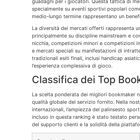
guadagni per i giocatori. Questa tattica di m
specialmente su eventi sportivi popolari com
medio-lungo termine rappresentano un benefic
La diversità dei mercati offerti rappresenta un
principalmente su discipline mainstream e co
nicchia, competizioni minori e competizioni 
e mercati speciali su manifestazioni di intratt
tradizionali esiti finali, inclusi handicap as
l’esperienza complessiva di gioco.
Classifica dei Top Bo
La scelta ponderata dei migliori bookmaker non
qualità globale del servizio fornito. Nella no
internazionali, l’ampiezza del palinsesto spor
incluso in questa ranking è stato testato perso
del supporto clienti e la solidità della piatta