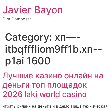
Skip
Javier Bayon
to
content
Film Composer
Category:
xn—-
itbqfffliom9ff1b.xn--
p1ai 1600
Лучшие казино онлайн на
деньги топ площадок
2026 laki world casino
играть онлайн на деньги и в демо Наша техническая