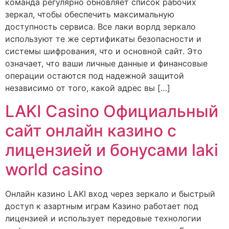
команда регулярно обновляет список рабочих
зеркал, чтобы обеспечить максимальную
доступность сервиса. Все лаки ворлд зеркало
используют те же сертификаты безопасности и
системы шифрования, что и основной сайт. Это
означает, что ваши личные данные и финансовые
операции остаются под надежной защитой
независимо от того, какой адрес вы […]
LAKI Casino Официальный
сайт онлайн казино с
лицензией и бонусами laki
world casino
Онлайн казино LAKI вход через зеркало и быстрый
доступ к азартным играм Казино работает под
лицензией и использует передовые технологии