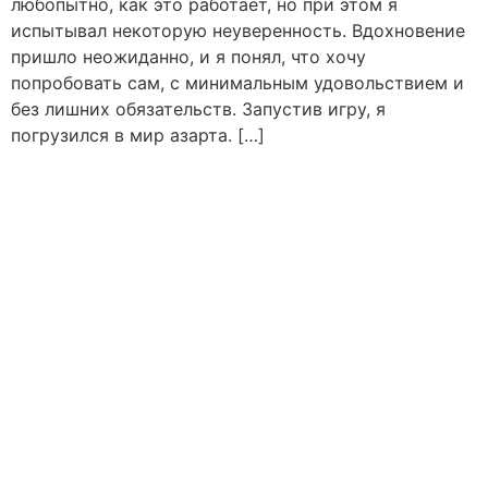
любопытно, как это работает, но при этом я
испытывал некоторую неуверенность. Вдохновение
пришло неожиданно, и я понял, что хочу
попробовать сам, с минимальным удовольствием и
без лишних обязательств. Запустив игру, я
погрузился в мир азарта. […]