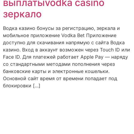
выплатыvodka casino
зеркало
Водка казино бонусы за регистрацию, зеркала и
мобильное приложение Vodka Bet Приложение
доступно для скачивания напрямую с сайта Водка
казино. Вход в аккаунт возможен через Touch ID или
Face ID. Для платежей работает Apple Pay — наряду
со стандартными методами пополнения через
банковские карты и электронные кошельки.
Основной сайт время от времени попадает под
блокировки […]