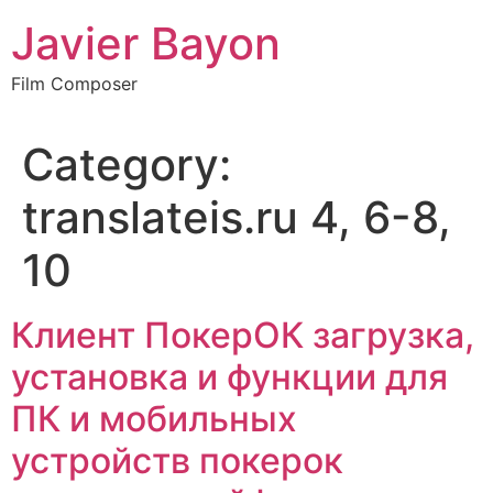
Skip
Javier Bayon
to
content
Film Composer
Category:
translateis.ru 4, 6-8,
10
Клиент ПокерОК загрузка,
установка и функции для
ПК и мобильных
устройств покерок