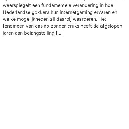
weerspiegelt een fundamentele verandering in hoe
Nederlandse gokkers hun internetgaming ervaren en
welke mogelijkheden zij daarbij waarderen. Het
fenomeen van casino zonder cruks heeft de afgelopen
jaren aan belangstelling […]