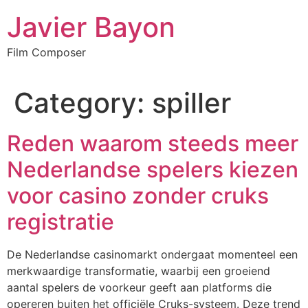
Skip
Javier Bayon
to
content
Film Composer
Category:
spiller
Reden waarom steeds meer
Nederlandse spelers kiezen
voor casino zonder cruks
registratie
De Nederlandse casinomarkt ondergaat momenteel een
merkwaardige transformatie, waarbij een groeiend
aantal spelers de voorkeur geeft aan platforms die
opereren buiten het officiële Cruks-systeem. Deze trend