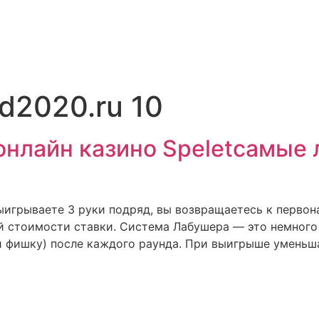
d2020.ru 10
онлайн казино Speletсамые 
игрываете 3 руки подряд, вы возвращаетесь к первона
 стоимости ставки. Система Лабушера — это немного 
и фишку) после каждого раунда. При выигрыше уменьша