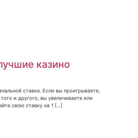
лучшие казино
чальной ставке. Если вы проигрываете,
того и другого, вы увеличиваете или
йте свою ставку на 1 […]