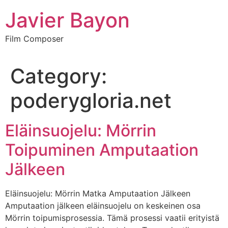
Skip
Javier Bayon
to
content
Film Composer
Category:
poderygloria.net
Eläinsuojelu: Mörrin
Toipuminen Amputaation
Jälkeen
Eläinsuojelu: Mörrin Matka Amputaation Jälkeen
Amputaation jälkeen eläinsuojelu on keskeinen osa
Mörrin toipumisprosessia. Tämä prosessi vaatii erityistä