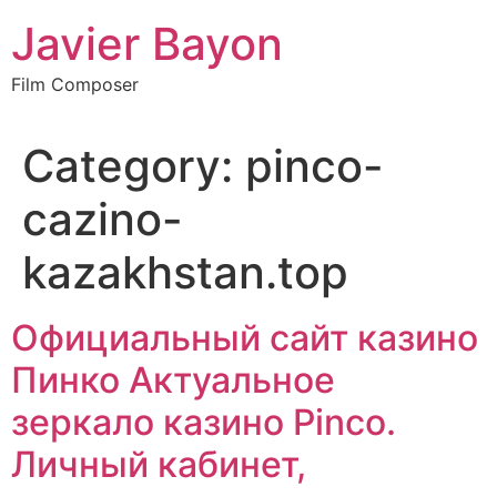
Skip
Javier Bayon
to
content
Film Composer
Category:
pinco-
cazino-
kazakhstan.top
Официальный сайт казино
Пинко Актуальное
зеркало казино Pinco.
Личный кабинет,