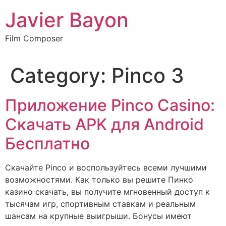
Skip
Javier Bayon
to
content
Film Composer
Category:
Pinco 3
Приложение Pinco Casino:
Скачать APK для Android
Бесплатно
Скачайте Pinco и воспользуйтесь всеми лучшими
возможностями. Как только вы решите Пинко
казино скачать, вы получите мгновенный доступ к
тысячам игр, спортивным ставкам и реальным
шансам на крупные выигрыши. Бонусы имеют