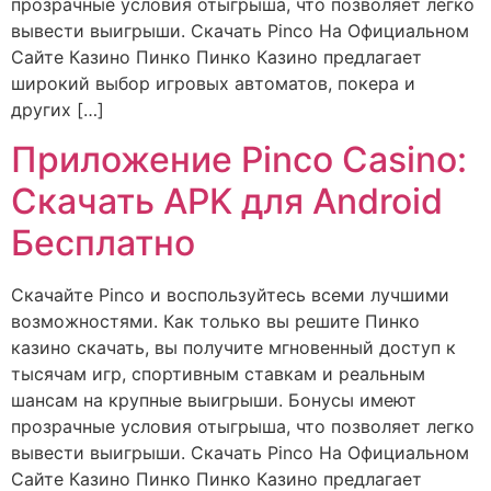
прозрачные условия отыгрыша, что позволяет легко
вывести выигрыши. Скачать Pinco На Официальном
Сайте Казино Пинко Пинко Казино предлагает
широкий выбор игровых автоматов, покера и
других […]
Приложение Pinco Casino:
Скачать APK для Android
Бесплатно
Скачайте Pinco и воспользуйтесь всеми лучшими
возможностями. Как только вы решите Пинко
казино скачать, вы получите мгновенный доступ к
тысячам игр, спортивным ставкам и реальным
шансам на крупные выигрыши. Бонусы имеют
прозрачные условия отыгрыша, что позволяет легко
вывести выигрыши. Скачать Pinco На Официальном
Сайте Казино Пинко Пинко Казино предлагает