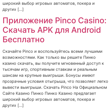
широкий выбор игровых автоматов, покера и
других […]
Приложение Pinco Casino:
Скачать APK для Android
Бесплатно
Скачайте Pinco и воспользуйтесь всеми лучшими
возможностями. Как только вы решите Пинко
казино скачать, вы получите мгновенный доступ к
тысячам игр, спортивным ставкам и реальным
шансам на крупные выигрыши. Бонусы имеют
прозрачные условия отыгрыша, что позволяет легко
вывести выигрыши. Скачать Pinco На Официальном
Сайте Казино Пинко Пинко Казино предлагает
широкий выбор игровых автоматов, покера и
других […]