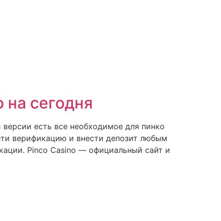
 на сегодня
 версии есть все необходимое для пинко
йти верификацию и внести депозит любым
ации. Pinco Casino — официальный сайт и