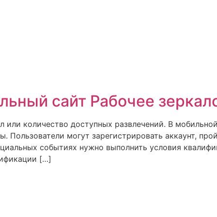
льный сайт Рабочее зеркало
л или количество доступных развлечений. В мобильной
ы. Пользователи могут зарегистрировать аккаунт, про
ециальных событиях нужно выполнить условия квалифик
ификации […]