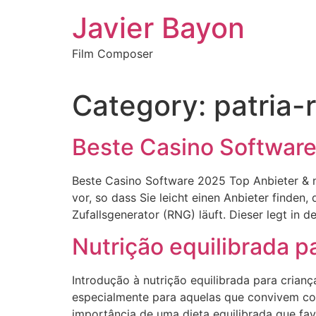
Skip
Javier Bayon
to
content
Film Composer
Category:
patria-
Beste Casino Software
Beste Casino Software 2025 Top Anbieter & ne
vor, so dass Sie leicht einen Anbieter finden, 
Zufallsgenerator (RNG) läuft. Dieser legt in
Nutrição equilibrada p
Introdução à nutrição equilibrada para crian
especialmente para aquelas que convivem com
importância de uma dieta equilibrada que fav