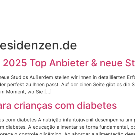
residenzen.de
 2025 Top Anbieter & neue S
ue Studios Außerdem stellen wir Ihnen in detaillierten Erf
der perfekt zu Ihnen passt. Auf der einen Seite gibt es die S
 dem Moment, wo Sie […]
ara crianças com diabetes
ças com diabetes A nutrição infantojuvenil desempenha um p
 diabetes. A educação alimentar se torna fundamental, po
oreça o controle glicêmico. Ao abordar a alimentação dess