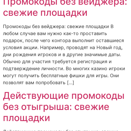
Промокоды без вейджера:
свежие площадки
Промокоды без вейджера: свежие площадки В
любом случае вам нужно как-то проставить
подарок, после чего контора выполнит оставшиеся
условия акции. Например, проводят на Новый год,
дни рождения игроков и в другие значимые даты.
Обычно для участия требуется регистрация и
подтверждение личности. Во многих казино игроки
могут получить бесплатные фишки для игры. Они
позволят вам попробовать […]
Действующие промокоды
без отыгрыша: свежие
площадки