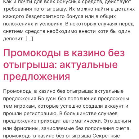
Как и почти для всех бонусных средств, действуют
требования по отыгрышу. Их можно найти в деталях
каждого бездепозитного бонуса или в общих
положениях и условиях. В некоторых случаях перед
снятием средств необходимо внести хотя бы один
депозит. […]
Промокоды в казино без
отыгрыша: актуальные
предложения
Промокоды в казино без отыгрыша: актуальные
предложения Бонусы без пополнения предложены
тем игрокам, которые успешно создали аккаунт и
прошли регистрацию. В большинстве случаев
предложение приходит автоматически. Это деньги
или фриспины, зачисляемые без пополнения счета.
промокоды в казино без отыгрыша Секретные