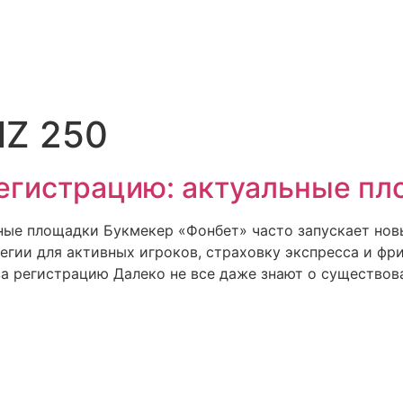
lZ 250
регистрацию: актуальные п
ьные площадки Букмекер «Фонбет» часто запускает нов
егии для активных игроков, страховку экспресса и фр
 за регистрацию Далеко не все даже знают о существов