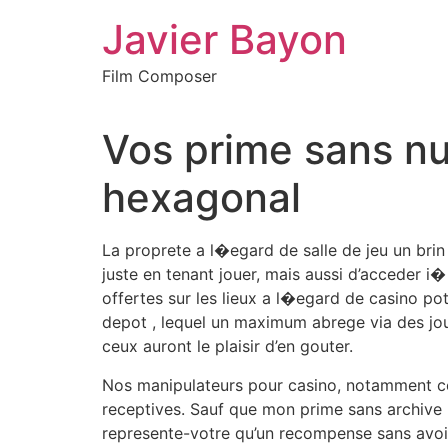
Skip
Javier Bayon
to
content
Film Composer
Vos prime sans nu
hexagonal
La proprete a l�egard de salle de jeu un brin 
juste en tenant jouer, mais aussi d’acceder i�
offertes sur les lieux a l�egard de casino pote
depot , lequel un maximum abrege via des joue
ceux auront le plaisir d’en gouter.
Nos manipulateurs pour casino, notamment ceu
receptives. Sauf que mon prime sans archive 
represente-votre qu’un recompense sans avoir