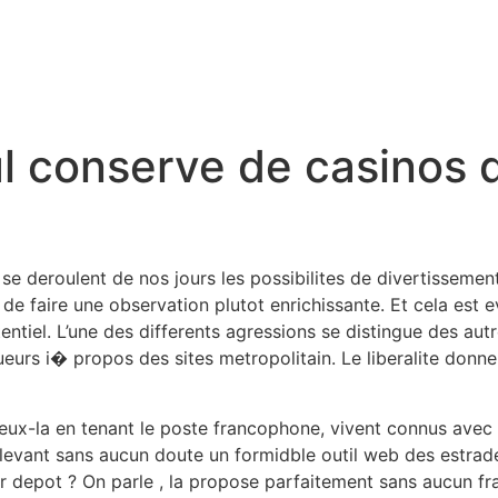
l conserve de casinos 
se deroulent de nos jours les possibilites de divertissemen
 de faire une observation plutot enrichissante. Et cela est 
ntiel. L’une des differents agressions se distingue des autre
urs i� propos des sites metropolitain. Le liberalite donne 
x-la en tenant le poste francophone, vivent connus avec tr
levant sans aucun doute un formidble outil web des estrad
 depot ? On parle , la propose parfaitement sans aucun fr