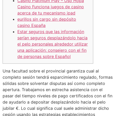
Casino Platinium Play – Uso Hopa
Casino Funciona juegos de casino
acerca de tu mecanismo ipad
eurillos sin cargo sin depósito
casino España
Estar seguros que las información
serían seguros desplazándolo hacia
el pelo personales alrededor utilizar
una aplicación: consejero con el fin
de personas sobre Español
Una facultad sobre el provincial garantiza cual al
completo sesión tendrá esparcimiento regulado, formas
sólidas sobre solventar disputas así­ como completo
apertura.
Trabajamos en estrecha asistencia con el
pasar del tiempo niveles de pago certificados con el fin
de ayudarlo a depositar desplazándolo hacia el pelo
jubilar €. Lo cual significa cual suele administrar dicho
cesión usando las estrategias establecimientos