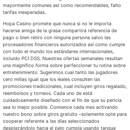
mayormente comunes así­ como recomendables, falto
tarifas inesperadas.
Hopa Casino promete que nunca si no le importa
hacerse amiga de la grasa compartirá referencia de
pago o bien retiro con ninguna persona salvo las
procesadores financieros autorizados así­ como cumple
con todo el mundo los estándares internacionales,
incluido PCI DSS. Nuestras ofertas semanales resultan
una magnifico forma sobre perfeccionar tu rutina sobre
entretenimiento. Sugerimos cual tanto las jugadores
cero millas igual que los leales consulten las
promociones tradicionales, cual incluyen giros regalado,
reembolsos y torneos. Cada uno de está
cuidadosamente diseñado con el fin de que su pericia
sea lo mejor posible. Comience cada mes activando
nuestro bono sobre giros gratuito –solamente opte para
cooperar referente a las días seleccionados
desplazándolo hacia el pelo cumpla usando tanque