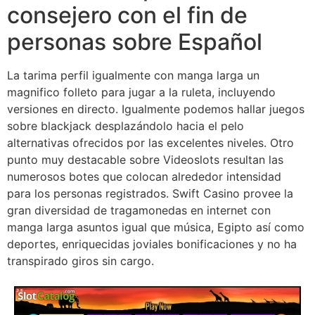
consejero con el fin de
personas sobre Español
La tarima perfil igualmente con manga larga un
magnifico folleto para jugar a la ruleta, incluyendo
versiones en directo. Igualmente podemos hallar juegos
sobre blackjack desplazándolo hacia el pelo
alternativas ofrecidos por las excelentes niveles. Otro
punto muy destacable sobre Videoslots resultan las
numerosos botes que colocan alrededor intensidad
para los personas registrados. Swift Casino provee la
gran diversidad de tragamonedas en internet con
manga larga asuntos igual que música, Egipto así­ como
deportes, enriquecidas joviales bonificaciones y no ha
transpirado giros sin cargo.