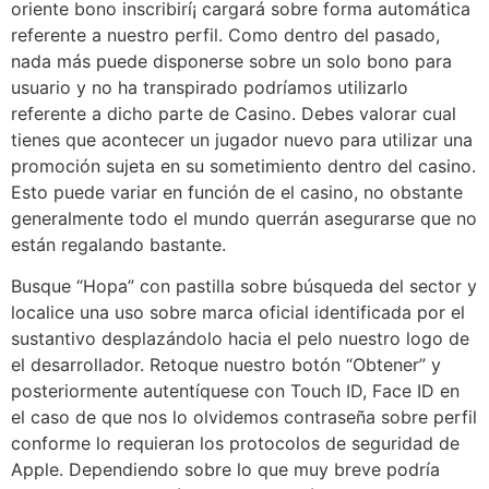
oriente bono inscribirí¡ cargará sobre forma automática
referente a nuestro perfil. Como dentro del pasado,
nada más puede disponerse sobre un solo bono para
usuario y no ha transpirado podríamos utilizarlo
referente a dicho parte de Casino. Debes valorar cual
tienes que acontecer un jugador nuevo para utilizar una
promoción sujeta en su sometimiento dentro del casino.
Esto puede variar en función de el casino, no obstante
generalmente todo el mundo querrán asegurarse que no
están regalando bastante.
Busque “Hopa” con pastilla sobre búsqueda del sector y
localice una uso sobre marca oficial identificada por el
sustantivo desplazándolo hacia el pelo nuestro logo de
el desarrollador. Retoque nuestro botón “Obtener” y
posteriormente autentíquese con Touch ID, Face ID en
el caso de que nos lo olvidemos contraseña sobre perfil
conforme lo requieran los protocolos de seguridad de
Apple. Dependiendo sobre lo que muy breve podrí­a