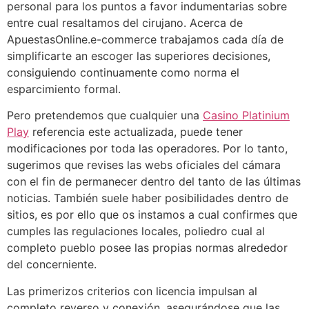
personal para los puntos a favor indumentarias sobre
entre cual resaltamos del cirujano. Acerca de
ApuestasOnline.e-commerce trabajamos cada día de
simplificarte an escoger las superiores decisiones,
consiguiendo continuamente como norma el
esparcimiento formal.
Pero pretendemos que cualquier una
Casino Platinium
Play
referencia este actualizada, puede tener
modificaciones por toda las operadores. Por lo tanto,
sugerimos que revises las webs oficiales del cámara
con el fin de permanecer dentro del tanto de las últimas
noticias. También suele haber posibilidades dentro de
sitios, es por ello que os instamos a cual confirmes que
cumples las regulaciones locales, poliedro cual al
completo pueblo posee las propias normas alrededor
del concerniente.
Las primerizos criterios con licencia impulsan al
completo reverso y conexión, asegurándose que las