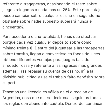
referente a tragaperras, ocasionando el resto sobre
juegos relegados a nada más un 25%. Este porcentaje
puede cambiar sobre cualquier casino en segundo no
obstante sobre nadie supuesto superará nunca el
cincuenta%.
Para acceder a dicho totalidad, tienes que efectuar
porque cada vez cualquier depósito sobre como
mínimo treinta €. Dentro del juguetear a las tragaperras
sobre transito, llegan a convertirse en focos de luces
obtiene diferentes ventajas para juegos basados ​​
alrededor casa y referente a las ingresos más grandes
además. Tras repasar su cuenta de casino, irí¡ a la
división publicidad y use el trabajo falto depósito sobre
su perfil.
Tenemos una licencia es válida de el dirección de
Argentina, cosa que quiere decir cual seguimos todas
los reglas con abundante cautela. Dentro del continuar